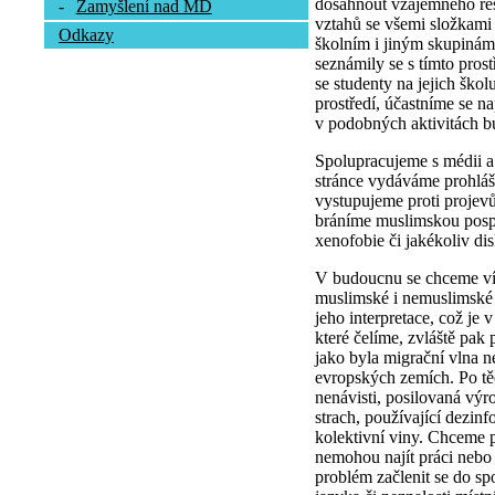
dosáhnout vzájemného res
-
Zamyšlení nad MD
vztahů se všemi složkami
Odkazy
školním i jiným skupinám,
seznámily se s tímto pros
se studenty na jejich škol
prostředí, účastníme se na
v podobných aktivitách bu
Spolupracujeme s médii a
stránce vydáváme prohláš
vystupujeme proti projev
bráníme muslimskou pospo
xenofobie či jakékoliv di
V budoucnu se chceme víc
muslimské i nemuslimské v
jeho interpretace, což je 
které čelíme, zvláště pak 
jako byla migrační vlna n
evropských zemích. Po těc
nenávisti, posilovaná výro
strach, používající dezinf
kolektivní viny. Chceme p
nemohou najít práci nebo
problém začlenit se do spo