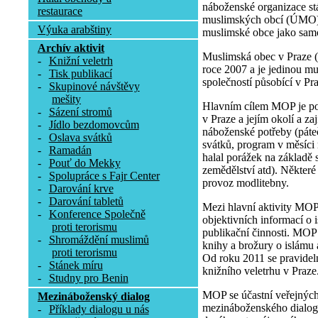
náboženské organizace st
restaurace
muslimských obcí (ÚMO), 
Výuka arabštiny
muslimské obce jako samo
Archív aktivit
Muslimská obec v Praze 
-
Knižní veletrh
roce 2007 a je jedinou 
-
Tisk publikací
společností působící v Pr
-
Skupinové návštěvy
mešity
Hlavním cílem MOP je p
-
Sázení stromů
v Praze a jejím okolí a zaj
-
Jídlo bezdomovcům
náboženské potřeby (páte
-
Oslava svátků
svátků, program v měsíci
-
Ramadán
halal porážek na základě 
-
Pouť do Mekky
zemědělství atd). Některé 
-
Spolupráce s Fajr Center
provoz modlitebny.
-
Darování krve
-
Darování tabletů
Mezi hlavní aktivity MOP
-
Konference Společně
objektivních informací o 
proti terorismu
publikační činnosti. MOP
-
Shromáždění muslimů
knihy a brožury o islámu
proti terorismu
Od roku 2011 se pravidel
-
Stánek míru
knižního veletrhu v Praze
-
Studny pro Benin
MOP se účastní veřejných
Mezináboženský dialog
mezináboženského dialogu
-
Příklady dialogu u nás