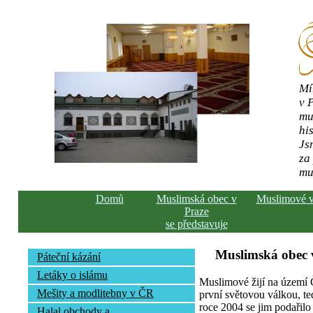
Mí
v 
mu
his
Js
za
mu
Domů
Muslimská obec v
Muslimové 
Praze
se představuje
Muslimská obec v
Páteční kázání
Letáky o islámu
Muslimové žijí na území Č
Mešity a modlitebny v ČR
první světovou válkou, te
roce 2004 se jim podařilo 
Halal obchody a