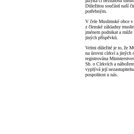
jazyka či neznalosti místn
Důležitou součástí naší či
potřebným.
V čele Muslimské obce v 
z členské základny mus
jménem podnikat a může b
jiných příspěvků.
Velmi důležité je to, že 
na úrovni církví a jiných
registrována Ministerstv
Sb. o Církvích a nábožen
vyplývá její nezastupitel
pospolitost u nás.