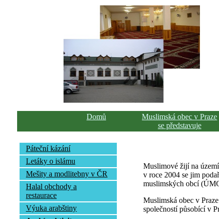
Domů
Muslimská obec v Praze
se představuje
Páteční kázání
Letáky o islámu
Muslimové žijí na území
Mešity a modlitebny v ČR
v roce 2004 se jim podař
muslimských obcí (ÚMO),
Halal obchody a
restaurace
Muslimská obec v Praze
Výuka arabštiny
společností působící v P