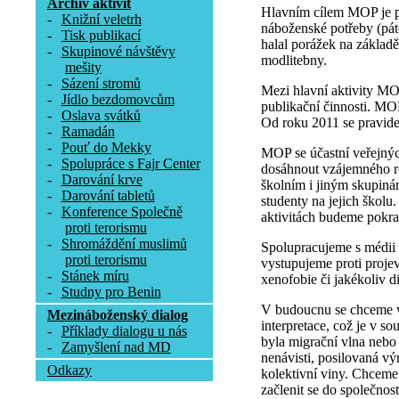
Archív aktivit
Hlavním cílem MOP je po
-
Knižní veletrh
náboženské potřeby (pát
-
Tisk publikací
halal porážek na základě
-
Skupinové návštěvy
modlitebny.
mešity
-
Sázení stromů
Mezi hlavní aktivity MO
-
Jídlo bezdomovcům
publikační činnosti. MO
-
Oslava svátků
Od roku 2011 se pravide
-
Ramadán
-
Pouť do Mekky
MOP se účastní veřejnýc
-
Spolupráce s Fajr Center
dosáhnout vzájemného re
-
Darování krve
školním i jiným skupinám
-
Darování tabletů
studenty na jejich školu
-
Konference Společně
aktivitách budeme pokrač
proti terorismu
-
Shromáždění muslimů
Spolupracujeme s médii 
proti terorismu
vystupujeme proti proje
-
Stánek míru
xenofobie či jakékoliv d
-
Studny pro Benin
V budoucnu se chceme ví
Mezináboženský dialog
interpretace, což je v so
-
Příklady dialogu u nás
byla migrační vlna nebo 
-
Zamyšlení nad MD
nenávisti, posilovaná výr
Odkazy
kolektivní viny. Chceme
začlenit se do společnost