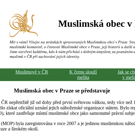
Muslimská obec v
Mír s vámi! Vítejte na stránkách spravovaných Muslimskou obcí v Praze. Str
muslimské komunitě, o činnosti Muslimské obce v Praze, její historii a další a
Jsme otevření každému, kdo k nám přichází s dobrým úmyslem, za poznáním 
muslimů v ČR při zachování jejich identity.
Muslimové v ČR
K čemu slouží
Jak se c
mešita
v meši
Muslimská obec v Praze se představuje
 ČR nepřetržitě již od doby před první světovou válkou, tedy více než 
ilo získat oficiální uznání jejich náboženské organizace státem. Bylo re
 které zastřešuje místní muslimské obce jako samostatné právní subje
 (MOP) byla zaregistrována v roce 2007 a je jedinou muslimskou náb
raze a širokém okolí.