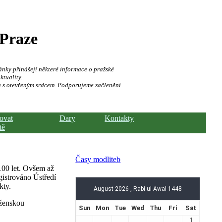
 Praze
ánky přinášejí některé informace o pražské
ktuality.
a s otevřeným srdcem. Podporujeme začlenění
hovat
Dary
Kontakty
tě
Časy modliteb
100 let. Ovšem až
gistrováno Ústředí
kty.
oženskou