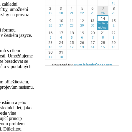
 základní
ohřby, umožnění
vázány na provoz
 i formou
 v českém jazyce.
amů s cílem
nosti. Umožňujeme
me besedovat se
omů a v podobných
 příležitostem,
 projevům rasismu,
 islámu a jeho
sledních let, jako
stla vlna
ující princip
ůvodu problém
í. Důležitou