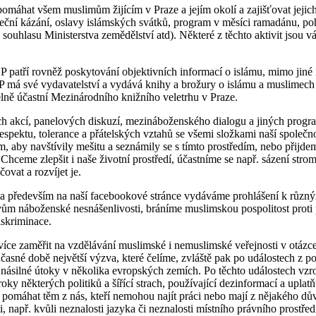
máhat všem muslimům žijícím v Praze a jejím okolí a zajišťovat jejich
eční kázání, oslavy islámských svátků, program v měsíci ramadánu, p
 souhlasu Ministerstva zemědělství atd). Některé z těchto aktivit jsou 
P patří rovněž poskytování objektivních informací o islámu, mimo jiné
P má své vydavatelství a vydává knihy a brožury o islámu a muslimech
lně účastní Mezinárodního knižního veletrhu v Praze.
h akcí, panelových diskuzí, mezináboženského dialogu a jiných progr
spektu, tolerance a přátelských vztahů se všemi složkami naší společ
, aby navštívily mešitu a seznámily se s tímto prostředím, nebo přijde
. Chceme zlepšit i naše životní prostředí, účastníme se např. sázení str
ovat a rozvíjet je.
a především na naší facebookové stránce vydáváme prohlášení k různým
vům náboženské nesnášenlivosti, bráníme muslimskou pospolitost proti
iskriminace.
ce zaměřit na vzdělávání muslimské i nemuslimské veřejnosti v otázce
učasné době největší výzva, které čelíme, zvláště pak po událostech z po
násilné útoky v několika evropských zemích. Po těchto událostech vzro
oky některých politiků a šířící strach, používající dezinformací a uplatň
 pomáhat těm z nás, kteří nemohou najít práci nebo mají z nějakého d
i, např. kvůli neznalosti jazyka či neznalosti místního právního prostřed