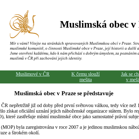
Muslimská obec v
Mír s vámi! Vítejte na stránkách spravovaných Muslimskou obcí v Praze. Str
muslimské komunitě, o činnosti Muslimské obce v Praze, její historii a další a
Jsme otevření každému, kdo k nám přichází s dobrým úmyslem, za poznáním 
muslimů v ČR při zachování jejich identity.
Muslimové v ČR
K čemu slouží
Jak se c
mešita
v meši
Muslimská obec v Praze se představuje
 ČR nepřetržitě již od doby před první světovou válkou, tedy více než 
ilo získat oficiální uznání jejich náboženské organizace státem. Bylo re
 které zastřešuje místní muslimské obce jako samostatné právní subje
 (MOP) byla zaregistrována v roce 2007 a je jedinou muslimskou náb
raze a širokém okolí.