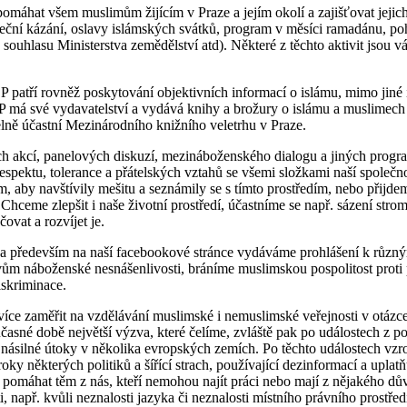
máhat všem muslimům žijícím v Praze a jejím okolí a zajišťovat jejich
eční kázání, oslavy islámských svátků, program v měsíci ramadánu, p
 souhlasu Ministerstva zemědělství atd). Některé z těchto aktivit jsou 
P patří rovněž poskytování objektivních informací o islámu, mimo jiné
P má své vydavatelství a vydává knihy a brožury o islámu a muslimech
lně účastní Mezinárodního knižního veletrhu v Praze.
h akcí, panelových diskuzí, mezináboženského dialogu a jiných progr
spektu, tolerance a přátelských vztahů se všemi složkami naší společ
, aby navštívily mešitu a seznámily se s tímto prostředím, nebo přijde
. Chceme zlepšit i naše životní prostředí, účastníme se např. sázení str
ovat a rozvíjet je.
a především na naší facebookové stránce vydáváme prohlášení k různým
vům náboženské nesnášenlivosti, bráníme muslimskou pospolitost proti
iskriminace.
ce zaměřit na vzdělávání muslimské i nemuslimské veřejnosti v otázce
učasné době největší výzva, které čelíme, zvláště pak po událostech z po
násilné útoky v několika evropských zemích. Po těchto událostech vzro
oky některých politiků a šířící strach, používající dezinformací a uplatň
 pomáhat těm z nás, kteří nemohou najít práci nebo mají z nějakého d
i, např. kvůli neznalosti jazyka či neznalosti místního právního prostřed