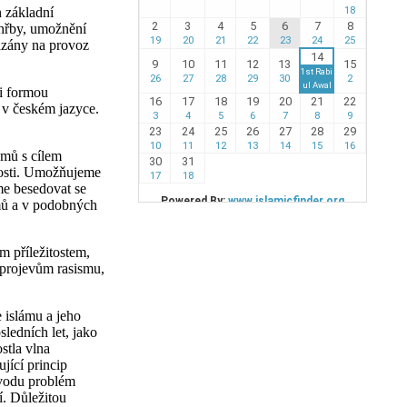
 základní
ohřby, umožnění
vázány na provoz
 i formou
 v českém jazyce.
amů s cílem
nosti. Umožňujeme
me besedovat se
omů a v podobných
 příležitostem,
 projevům rasismu,
 islámu a jeho
sledních let, jako
stla vlna
ující princip
ůvodu problém
í. Důležitou