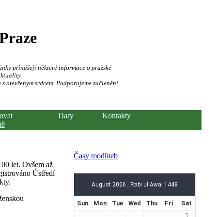
 Praze
ánky přinášejí některé informace o pražské
ktuality.
a s otevřeným srdcem. Podporujeme začlenění
hovat
Dary
Kontakty
tě
Časy modliteb
100 let. Ovšem až
gistrováno Ústředí
kty.
oženskou