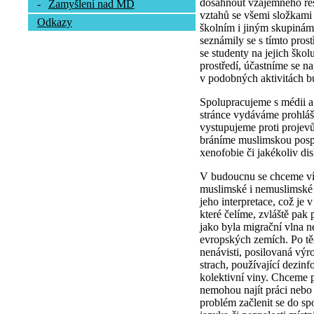
dosáhnout vzájemného res
-
Zamyšlení nad MD
vztahů se všemi složkami
Odkazy
školním i jiným skupinám,
seznámily se s tímto pros
se studenty na jejich škol
prostředí, účastníme se na
v podobných aktivitách bu
Spolupracujeme s médii a
stránce vydáváme prohláš
vystupujeme proti projev
bráníme muslimskou pospo
xenofobie či jakékoliv di
V budoucnu se chceme víc
muslimské i nemuslimské v
jeho interpretace, což je 
které čelíme, zvláště pak 
jako byla migrační vlna n
evropských zemích. Po těc
nenávisti, posilovaná výro
strach, používající dezinf
kolektivní viny. Chceme p
nemohou najít práci nebo
problém začlenit se do spo