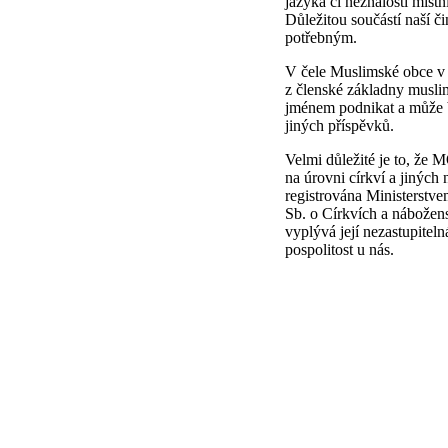
jazyka či neznalosti místn
Důležitou součástí naší či
potřebným.
V čele Muslimské obce v 
z členské základny mus
jménem podnikat a může b
jiných příspěvků.
Velmi důležité je to, že 
na úrovni církví a jiných
registrována Ministerstv
Sb. o Církvích a nábožen
vyplývá její nezastupitel
pospolitost u nás.