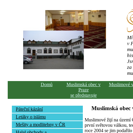
Mí
v 
mu
his
Js
za
mu
Domů
Muslimská obec v
Muslimové 
Praze
se představuje
Muslimská obec v
Páteční kázání
Letáky o islámu
Muslimové žijí na území Č
Mešity a modlitebny v ČR
první světovou válkou, te
roce 2004 se jim podařilo 
Halal obchody a