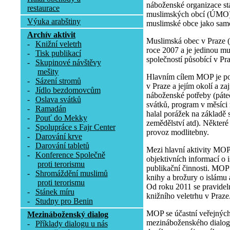
náboženské organizace st
restaurace
muslimských obcí (ÚMO), 
Výuka arabštiny
muslimské obce jako samo
Archív aktivit
Muslimská obec v Praze 
-
Knižní veletrh
roce 2007 a je jedinou 
-
Tisk publikací
společností působící v Pr
-
Skupinové návštěvy
mešity
Hlavním cílem MOP je p
-
Sázení stromů
v Praze a jejím okolí a zaj
-
Jídlo bezdomovcům
náboženské potřeby (páte
-
Oslava svátků
svátků, program v měsíci
-
Ramadán
halal porážek na základě 
-
Pouť do Mekky
zemědělství atd). Některé 
-
Spolupráce s Fajr Center
provoz modlitebny.
-
Darování krve
-
Darování tabletů
Mezi hlavní aktivity MOP
-
Konference Společně
objektivních informací o 
proti terorismu
publikační činnosti. MOP
-
Shromáždění muslimů
knihy a brožury o islámu
proti terorismu
Od roku 2011 se pravidel
-
Stánek míru
knižního veletrhu v Praze
-
Studny pro Benin
MOP se účastní veřejných
Mezináboženský dialog
mezináboženského dialogu
-
Příklady dialogu u nás