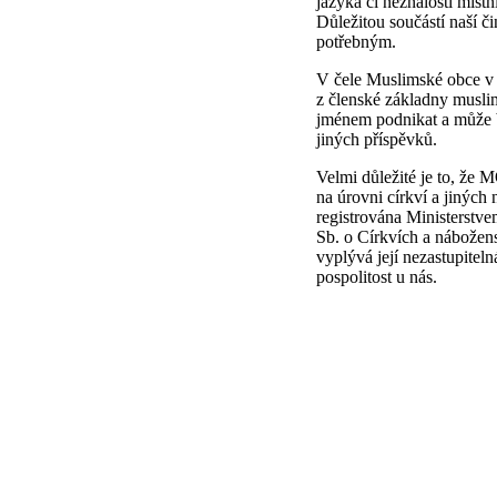
jazyka či neznalosti místn
Důležitou součástí naší či
potřebným.
V čele Muslimské obce v 
z členské základny mus
jménem podnikat a může b
jiných příspěvků.
Velmi důležité je to, že 
na úrovni církví a jiných
registrována Ministerstv
Sb. o Církvích a nábožen
vyplývá její nezastupitel
pospolitost u nás.