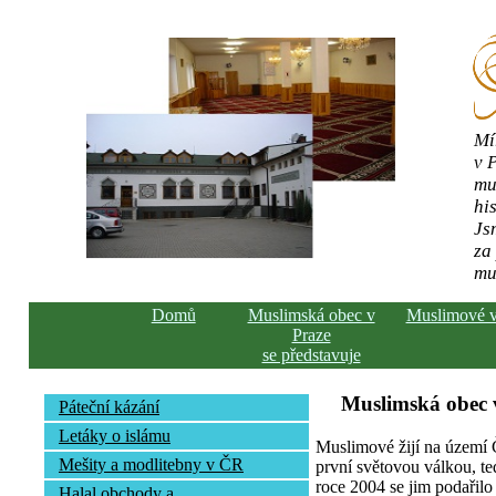
Mí
v 
mu
his
Js
za
mu
Domů
Muslimská obec v
Muslimové 
Praze
se představuje
Muslimská obec v
Páteční kázání
Letáky o islámu
Muslimové žijí na území Č
Mešity a modlitebny v ČR
první světovou válkou, te
roce 2004 se jim podařilo 
Halal obchody a