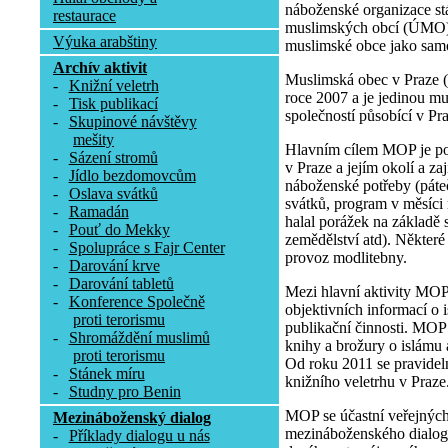
náboženské organizace st
restaurace
muslimských obcí (ÚMO), 
Výuka arabštiny
muslimské obce jako samo
Archív aktivit
Muslimská obec v Praze 
-
Knižní veletrh
roce 2007 a je jedinou 
-
Tisk publikací
společností působící v Pr
-
Skupinové návštěvy
mešity
Hlavním cílem MOP je p
-
Sázení stromů
v Praze a jejím okolí a zaj
-
Jídlo bezdomovcům
náboženské potřeby (páte
-
Oslava svátků
svátků, program v měsíci
-
Ramadán
halal porážek na základě 
-
Pouť do Mekky
zemědělství atd). Některé 
-
Spolupráce s Fajr Center
provoz modlitebny.
-
Darování krve
-
Darování tabletů
Mezi hlavní aktivity MOP
-
Konference Společně
objektivních informací o 
proti terorismu
publikační činnosti. MOP
-
Shromáždění muslimů
knihy a brožury o islámu
proti terorismu
Od roku 2011 se pravidel
-
Stánek míru
knižního veletrhu v Praze
-
Studny pro Benin
MOP se účastní veřejných
Mezináboženský dialog
mezináboženského dialogu
-
Příklady dialogu u nás