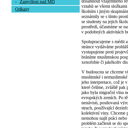
dosáhnout vzájemného res
-
Zamyšlení nad MD
vztahů se všemi složkami
Odkazy
školním i jiným skupinám,
seznámily se s tímto pros
se studenty na jejich škol
prostředí, účastníme se na
v podobných aktivitách bu
Spolupracujeme s médii a
stránce vydáváme prohláš
vystupujeme proti projev
bráníme muslimskou pospo
xenofobie či jakékoliv di
V budoucnu se chceme víc
muslimské i nemuslimské v
jeho interpretace, což je 
které čelíme, zvláště pak 
jako byla migrační vlna n
evropských zemích. Po těc
nenávisti, posilovaná výro
strach, používající dezinf
kolektivní viny. Chceme p
nemohou najít práci nebo
problém začlenit se do spo