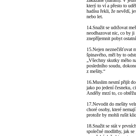
zakázané (haram). V jedn
který to ví a přesto to ud
hadísu řekli, že nevědí, j
nebo let.
14.Snažit se udržovat meši
neodhazovat nic, co by ji
znepříjemnit pobyt ostatní
15.Nejen neznečišťovat me
špinavého, měl by to odstr
„Všechny skutky mého n
posledního soudu, dokonce
z mešity.“
16.Muslim nesmí přijít d
jako po jedení česneku, c
Anděly mrzí to, co obtěž
17.Nevodit do mešity vel
choré osoby, které nemají 
protože by mohli rušit kli
18.Snažit se stát v první
společné modlitby, jak se 