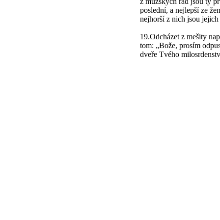
z mužských řad jsou ty prv
poslední, a nejlepší ze že
nejhorší z nich jsou jejich
19.Odcházet z mešity např
tom: „Bože, prosím odpus
dveře Tvého milosrdenstv