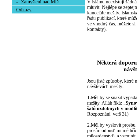
V islámu neexistují žádná
-
Zamyšlení nad MD
mluvit. Nejlépe se zepte
Odkazy
kanceláře mešity. Islámsk
řadu publikací, které může
ve vhodný čas, můžete si 
kontakty).
Některá doporu
návšt
Jsou jisté způsoby, které
návštěvách mešity:
1.Měl by se snažit vypada
mešity. Alláh říká:
„Synov
šatů ozdobných v modli
Rozpoznání, verš 31)
2.Měl by vyslovit prosbu 
prosím odpusť mi mé hříc
milosrdenství), a vstoupi