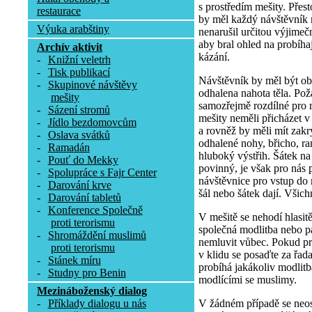
s prostředím mešity. Přesto
restaurace
by měl každý návštěvník 
Výuka arabštiny
nenarušil určitou výjimeč
aby bral ohled na probíha
Archív aktivit
kázání.
-
Knižní veletrh
-
Tisk publikací
Návštěvník by měl být obl
-
Skupinové návštěvy
odhalena nahota těla. Pož
mešity
samozřejmě rozdílné pro 
-
Sázení stromů
mešity neměli přicházet v
-
Jídlo bezdomovcům
a rovněž by měli mít zakr
-
Oslava svátků
odhalené nohy, břicho, r
-
Ramadán
hluboký výstřih. Šátek n
-
Pouť do Mekky
povinný, je však pro nás p
-
Spolupráce s Fajr Center
návštěvnice pro vstup do 
-
Darování krve
šál nebo šátek dají. Všich
-
Darování tabletů
-
Konference Společně
V mešitě se nehodí hlasit
proti terorismu
společná modlitba nebo pá
-
Shromáždění muslimů
nemluvit vůbec. Pokud p
proti terorismu
v klidu se posaďte za řa
-
Stánek míru
probíhá jakákoliv modlitb
-
Studny pro Benin
modlícími se muslimy.
Mezináboženský dialog
V žádném případě se neost
-
Příklady dialogu u nás