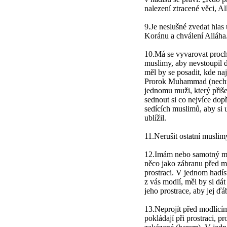
nalezení ztracené věci, Al
9.Je neslušné zvedat hlas 
Koránu a chválení Alláha
10.Má se vyvarovat proch
muslimy, aby nevstoupil d
měl by se posadit, kde na
Prorok Muhammad (nechť 
jednomu muži, který přiše
sednout si co nejvíce dop
sedících muslimů, aby si u
ublížil.
11.Nerušit ostatní muslimy
12.Imám nebo samotný mod
něco jako zábranu před mí
prostraci. V jednom hadís
z vás modlí, měl by si dát
jeho prostrace, aby jej ďá
13.Neprojít před modlícím
pokládají při prostraci, p