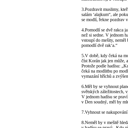
3.Pozdravit muslimy, kteř
salám ‘alajkum“, ale pok
se modlí, řekne pozdrav 
4.Pomodlí se dvě rakca ja
než si sedne. V jednom had
vstoupí do mešity, neměl 
pomodlí dvě rak‘a.“
5.V době, kdy čeká na mod
číst Korán jak jen může, 
Protože podle hadísu: „Kd
čeká na modlitbu po modl
vymazání hříchů a zvýše
6.Měl by se vyhnout plan
světských záležitostech, 
V jednom hadísu se praví: 
v Den soudný, měl by mlu
7.Vyhnout se nakupování a
8.Neměl by v mešitě hleda
v hadísu se praví: „Kdo p