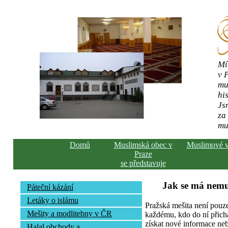
Mí
v 
mu
his
Js
za
mu
Domů
Muslimská obec v
Muslimové 
Praze
se představuje
Jak se má nemu
Páteční kázání
Letáky o islámu
Pražská mešita není pouz
Mešity a modlitebny v ČR
každému, kdo do ní přich
získat nové informace neb
Halal obchody a