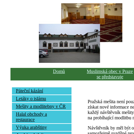
Domů
Muslimská obec v Praze
se představuje
Páteční kázání
Letáky o islámu
Pražská mešita není pou
Mešity a modlitebny v ČR
získat nové informace ne
každý návštěvník mešity 
Halal obchody a
na probíhající modlitbu 
restaurace
Výuka arabštiny
Návštěvník by měl být ob
samozřejmě rozdílné pro