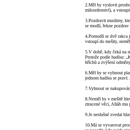
2.Měl by vyslovit prosb
milosrdenství), a vstoup
3.Pozdravit muslimy, kt
se modlí, řekne pozdrav
4.Pomodlí se dvě rakca j
vstoupí do mešity, neměl
5.V době, kdy čeká na mo
Protože podle hadísu: „
hříchů a zvýšení odměny
6.Měl by se vyhnout pla
jednom hadísu se praví: 
7.Vyhnout se nakupování 
8.Neměl by v mešitě hled
ztracené věci, Alláh mu j
9.Je neslušné zvedat hla
10.Má se vyvarovat proc