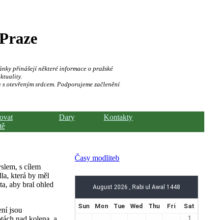
 Praze
ánky přinášejí některé informace o pražské
ktuality.
a s otevřeným srdcem. Podporujeme začlenění
hovat
Dary
Kontakty
tě
Časy modliteb
slem, s cílem
dla, která by měl
ta, aby bral ohled
ní jsou
tách nad kolena, a