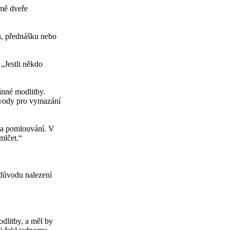
 mě dveře
u, přednášku nebo
 „Jestli někdo
inné modlitby.
ůvody pro vymazání
í a pomlouvání. V
mlčet.“
 důvodu nalezení
dlitby, a měl by