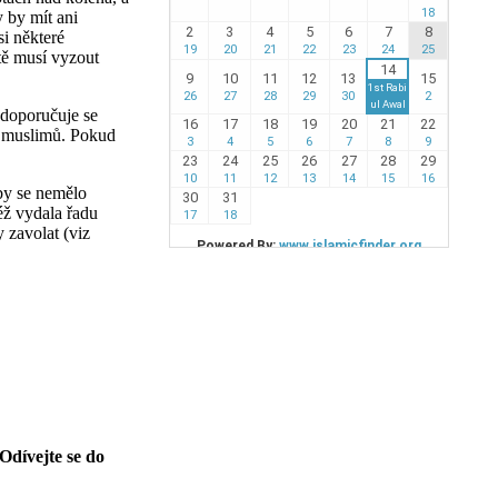
 by mít ani
si některé
itě musí vyzout
 doporučuje se
h muslimů. Pokud
 by se nemělo
éž vydala řadu
 zavolat (viz
dívejte se do