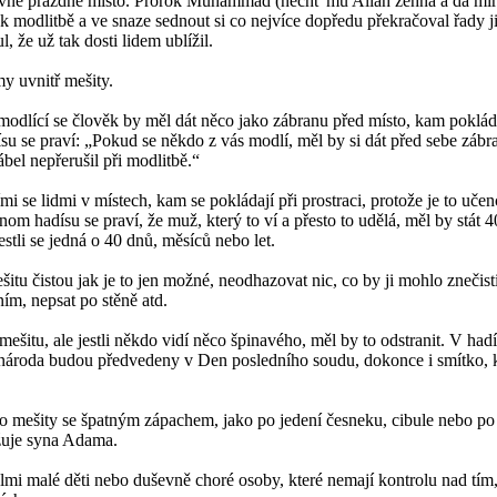
jevně prázdné místo. Prorok Muhammad (nechť mu Alláh žehná a dá mír
 k modlitbě a ve snaze sednout si co nejvíce dopředu překračoval řady ji
, že už tak dosti lidem ublížil.
my uvnitř mešity.
dlící se člověk by měl dát něco jako zábranu před místo, kam pokládá
su se praví: „Pokud se někdo z vás modlí, měl by si dát před sebe zábr
ábel nepřerušil při modlitbě.“
mi se lidmi v místech, kam se pokládají při prostraci, protože je to uče
om hadísu se praví, že muž, který to ví a přesto to udělá, měl by stát
jestli se jedná o 40 dnů, měsíců nebo let.
šitu čistou jak je to jen možné, neodhazovat nic, co by ji mohlo znečist
ním, nepsat po stěně atd.
ešitu, ale jestli někdo vidí něco špinavého, měl by to odstranit. V hadí
ároda budou předvedeny v Den posledního soudu, dokonce i smítko, k
o mešity se špatným zápachem, jako po jedení česneku, cibule nebo po 
žuje syna Adama.
mi malé děti nebo duševně choré osoby, které nemají kontrolu nad tím, 