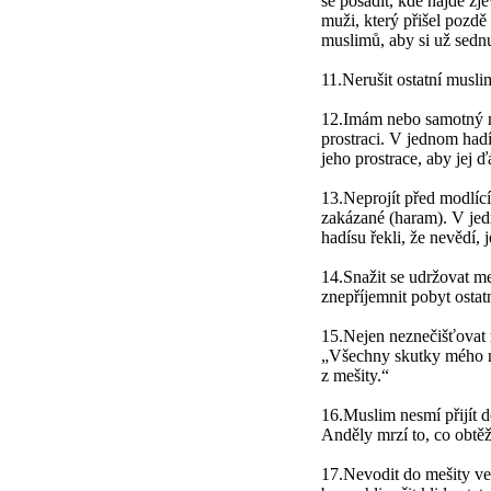
se posadit, kde najde z
muži, který přišel pozdě
muslimů, aby si už sednul
11.Nerušit ostatní musli
12.Imám nebo samotný mo
prostraci. V jednom hadí
jeho prostrace, aby jej ď
13.Neprojít před modlící
zakázané (haram). V jedn
hadísu řekli, že nevědí, 
14.Snažit se udržovat me
znepříjemnit pobyt ostat
15.Nejen neznečišťovat m
„Všechny skutky mého n
z mešity.“
16.Muslim nesmí přijít d
Anděly mrzí to, co obtě
17.Nevodit do mešity vel