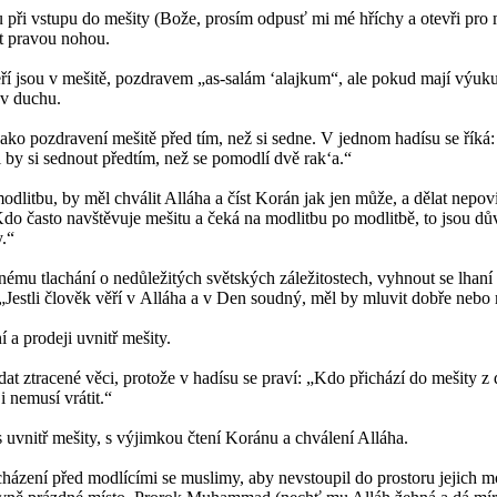
u při vstupu do mešity (Bože, prosím odpusť mi mé hříchy a otevři pro
it pravou nohou.
eří jsou v mešitě, pozdravem „as-salám ‘alajkum“, ale pokud mají výuk
 v duchu.
ako pozdravení mešitě před tím, než si sedne. V jednom hadísu se říká:
 by si sednout předtím, než se pomodlí dvě rak‘a.“
dlitbu, by měl chválit Alláha a číst Korán jak jen může, a dělat nepov
Kdo často navštěvuje mešitu a čeká na modlitbu po modlitbě, to jsou d
.“
nému tlachání o nedůležitých světských záležitostech, vyhnout se lhan
„Jestli člověk věří v Alláha a v Den soudný, měl by mluvit dobře nebo 
a prodeji uvnitř mešity.
at ztracené věci, protože v hadísu se praví: „Kdo přichází do mešity z
i nemusí vrátit.“
s uvnitř mešity, s výjimkou čtení Koránu a chválení Alláha.
házení před modlícími se muslimy, aby nevstoupil do prostoru jejich mo