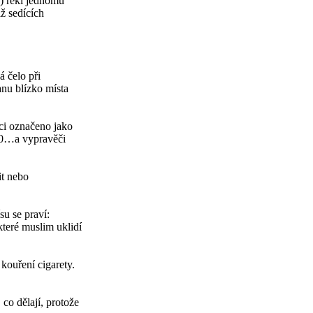
) řekl jednomu
ž sedících
 čelo při
anu blízko místa
nci označeno jako
 40…a vypravěči
it nebo
su se praví:
teré muslim uklidí
kouření cigarety.
co dělají, protože