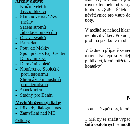
Archív aktivit
rovněž by měli mít zakr
-
Knižní veletrh
hluboký výstřih. Šátek n
-
Tisk publikací
návštěvnice pro vstup do
-
Skupinové návštěvy
boty.
mešity
-
Sázení stromů
V mešitě se nehodí hlasi
-
Jídlo bezdomovcům
nemluvit vůbec. Pokud p
-
Oslava svátků
probíhá jakákoliv modli
-
Ramadán
-
Pouť do Mekky
V žádném případě se neos
-
Spolupráce s Fajr Center
mluvit. Nejlépe se zepte
-
Darování krve
publikací, které můžete 
-
Darování tabletů
kontakty).
-
Konference Společně
proti terorismu
-
Shromáždění muslimů
proti terorismu
-
Stánek míru
-
Studny pro Benin
N
Mezináboženský dialog
-
Příklady dialogu u nás
Jsou jisté způsoby, kter
-
Zamyšlení nad MD
1.Měl by se snažit vypad
Odkazy
šatů ozdobných v modl