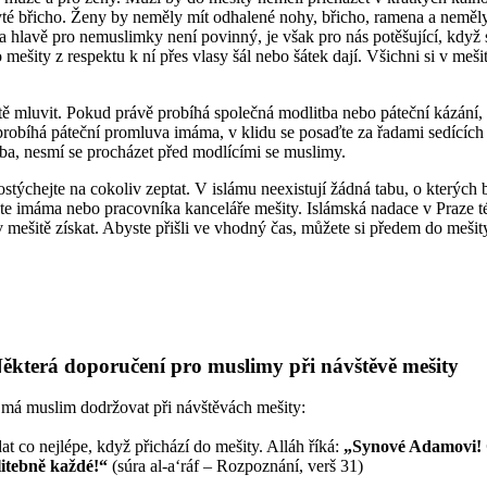
yté břicho. Ženy by neměly mít odhalené nohy, břicho, ramena a neměly
a hlavě pro nemuslimky není povinný, je však pro nás potěšující, když 
 mešity z respektu k ní přes vlasy šál nebo šátek dají. Všichni si v meš
tě mluvit. Pokud právě probíhá společná modlitba nebo páteční kázání,
robíhá páteční promluva imáma, v klidu se posaďte za řadami sedícíc
tba, nesmí se procházet před modlícími se muslimy.
týchejte na cokoliv zeptat. V islámu neexistují žádná tabu, o kterých
jte imáma nebo pracovníka kanceláře mešity. Islámská nadace v Praze t
v mešitě získat. Abyste přišli ve vhodný čas, můžete si předem do mešity
ěkterá doporučení pro muslimy při návštěvě mešity
é má muslim dodržovat při návštěvách mešity:
at co nejlépe, když přichází do mešity. Alláh říká:
„Synové Adamovi! O
itebně každé!“
(súra al-a‘ráf – Rozpoznání, verš 31)