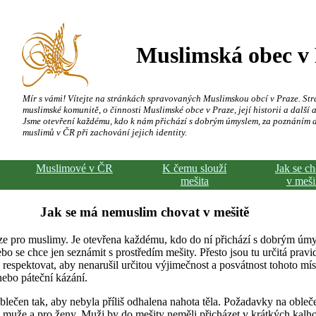
Muslimská obec v
Mír s vámi! Vítejte na stránkách spravovaných Muslimskou obcí v Praze. Str
muslimské komunitě, o činnosti Muslimské obce v Praze, její historii a další a
Jsme otevření každému, kdo k nám přichází s dobrým úmyslem, za poznáním 
muslimů v ČR při zachování jejich identity.
Muslimové v ČR
K čemu slouží
Jak se c
mešita
v meši
Jak se má nemuslim chovat v mešitě
ze pro muslimy. Je otevřena každému, kdo do ní přichází s dobrým úmy
bo se chce jen seznámit s prostředím mešity. Přesto jsou tu určitá pravi
respektovat, aby nenarušil určitou výjimečnost a posvátnost tohoto mís
nebo páteční kázání.
lečen tak, aby nebyla příliš odhalena nahota těla. Požadavky na obleče
 muže a pro ženy. Muži by do mešity neměli přicházet v krátkých kalho