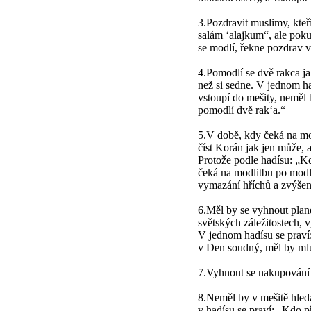
3.Pozdravit muslimy, kteř
salám ‘alajkum“, ale pok
se modlí, řekne pozdrav 
4.Pomodlí se dvě rakca ja
než si sedne. V jednom had
vstoupí do mešity, neměl 
pomodlí dvě rak‘a.“
5.V době, kdy čeká na mod
číst Korán jak jen může, 
Protože podle hadísu: „Kd
čeká na modlitbu po modl
vymazání hříchů a zvýše
6.Měl by se vyhnout plan
světských záležitostech, 
V jednom hadísu se praví: 
v Den soudný, měl by mlu
7.Vyhnout se nakupování a
8.Neměl by v mešitě hleda
v hadísu se praví: „Kdo p