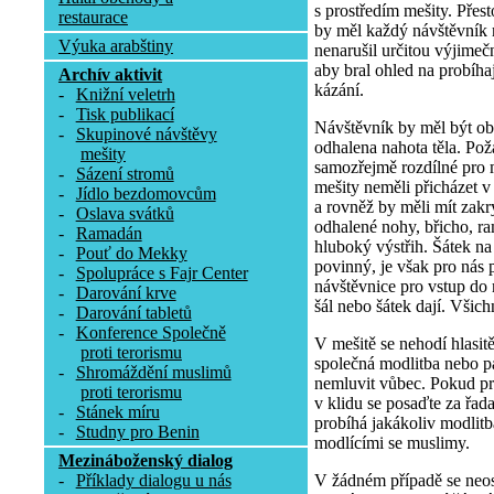
s prostředím mešity. Přesto
restaurace
by měl každý návštěvník 
Výuka arabštiny
nenarušil určitou výjimeč
aby bral ohled na probíha
Archív aktivit
kázání.
-
Knižní veletrh
-
Tisk publikací
Návštěvník by měl být obl
-
Skupinové návštěvy
odhalena nahota těla. Pož
mešity
samozřejmě rozdílné pro 
-
Sázení stromů
mešity neměli přicházet v
-
Jídlo bezdomovcům
a rovněž by měli mít zakr
-
Oslava svátků
odhalené nohy, břicho, r
-
Ramadán
hluboký výstřih. Šátek n
-
Pouť do Mekky
povinný, je však pro nás p
-
Spolupráce s Fajr Center
návštěvnice pro vstup do 
-
Darování krve
šál nebo šátek dají. Všich
-
Darování tabletů
-
Konference Společně
V mešitě se nehodí hlasit
proti terorismu
společná modlitba nebo pá
-
Shromáždění muslimů
nemluvit vůbec. Pokud p
proti terorismu
v klidu se posaďte za řa
-
Stánek míru
probíhá jakákoliv modlitb
-
Studny pro Benin
modlícími se muslimy.
Mezináboženský dialog
V žádném případě se neost
-
Příklady dialogu u nás