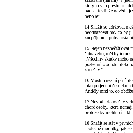
zakázané (haram). V jedn
který to ví a přesto to ud
hadísu řekli, že nevědí, j
nebo let.
14.Snažit se udržovat meši
neodhazovat nic, co by ji
znepříjemnit pobyt ostatní
15.Nejen neznečišťovat me
špinavého, měl by to odstr
„Všechny skutky mého n
posledního soudu, dokonce
z mešity.“
16.Muslim nesmí přijít d
jako po jedení česneku, c
Anděly mrzí to, co obtěž
17.Nevodit do mešity vel
choré osoby, které nemají 
protože by mohli rušit kli
18.Snažit se stát v první
společné modlitby, jak se 