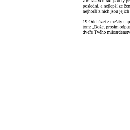
z mužských řad jsou ty prv
poslední, a nejlepší ze že
nejhorší z nich jsou jejich
19.Odcházet z mešity např
tom: „Bože, prosím odpus
dveře Tvého milosrdenstv