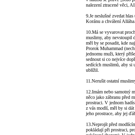
nalezení ztracené věci, Al
9.Je neslušné zvedat hlas 
Koránu a chválení Alláha
10.Má se vyvarovat proch
muslimy, aby nevstoupil d
měl by se posadit, kde na
Prorok Muhammad (nechť 
jednomu muži, který přiše
sednout si co nejvíce dop
sedících muslimů, aby si u
ublížil.
11.Nerušit ostatní muslimy
12.Imám nebo samotný mod
něco jako zábranu před mí
prostraci. V jednom hadís
z vás modlí, měl by si dát
jeho prostrace, aby jej ďá
13.Neprojít před modlícím
pokládají při prostraci, p