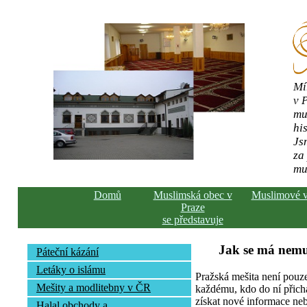
Mí
v 
mu
his
Js
za
mu
Domů
Muslimská obec v
Muslimové 
Praze
se představuje
Jak se má nemu
Páteční kázání
Letáky o islámu
Pražská mešita není pouz
Mešity a modlitebny v ČR
každému, kdo do ní přich
získat nové informace neb
Halal obchody a