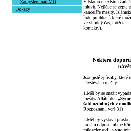
V islámu neexistují žádná
-
Zamyšlení nad MD
mluvit. Nejlépe se zepte
Odkazy
kanceláře mešity. Islámsk
řadu publikací, které může
ve vhodný čas, můžete si 
kontakty).
Některá doporu
návšt
Jsou jisté způsoby, které
návštěvách mešity:
1.Měl by se snažit vypada
mešity. Alláh říká:
„Synov
šatů ozdobných v modli
Rozpoznání, verš 31)
2.Měl by vyslovit prosbu 
prosím odpusť mi mé hříc
milosrdenství), a vstoupi