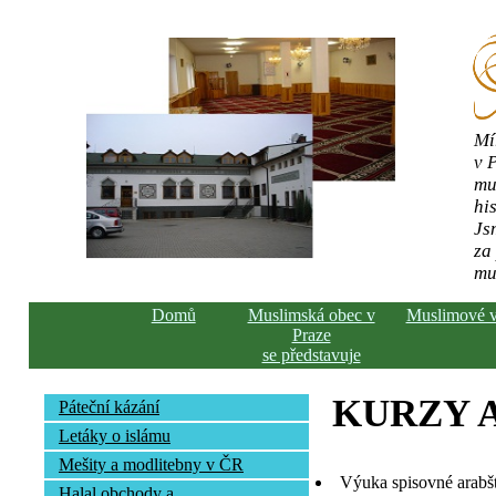
Mí
v 
mu
his
Js
za
mu
Domů
Muslimská obec v
Muslimové 
Praze
se představuje
KURZY 
Páteční kázání
Letáky o islámu
Mešity a modlitebny v ČR
Výuka spisovné arabš
Halal obchody a