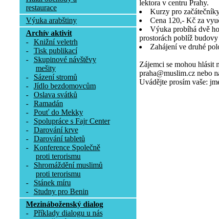
lektora v centru Prahy.
restaurace
Kurzy pro začátečníky 
Výuka arabštiny
Cena 120,- Kč za vyu
Výuka probíhá dvě ho
Archív aktivit
prostorách poblíž budov
-
Knižní veletrh
Zahájení ve druhé polo
-
Tisk publikací
-
Skupinové návštěvy
Zájemci se mohou hlásit 
mešity
praha@muslim.cz nebo na 
-
Sázení stromů
Uvádějte prosím vaše: jmén
-
Jídlo bezdomovcům
-
Oslava svátků
-
Ramadán
-
Pouť do Mekky
-
Spolupráce s Fajr Center
-
Darování krve
-
Darování tabletů
-
Konference Společně
proti terorismu
-
Shromáždění muslimů
proti terorismu
-
Stánek míru
-
Studny pro Benin
Mezináboženský dialog
-
Příklady dialogu u nás