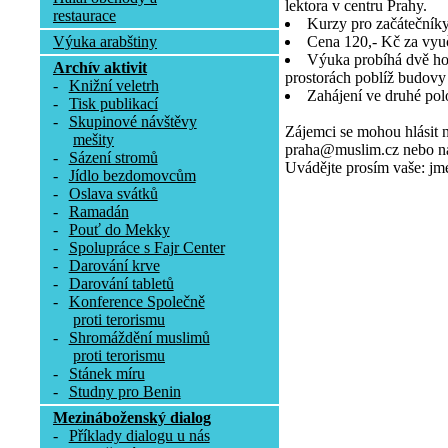
lektora v centru Prahy.
restaurace
Kurzy pro začátečníky 
Výuka arabštiny
Cena 120,- Kč za vyu
Výuka probíhá dvě ho
Archív aktivit
prostorách poblíž budov
-
Knižní veletrh
Zahájení ve druhé polo
-
Tisk publikací
-
Skupinové návštěvy
Zájemci se mohou hlásit 
mešity
praha@muslim.cz nebo na 
-
Sázení stromů
Uvádějte prosím vaše: jmén
-
Jídlo bezdomovcům
-
Oslava svátků
-
Ramadán
-
Pouť do Mekky
-
Spolupráce s Fajr Center
-
Darování krve
-
Darování tabletů
-
Konference Společně
proti terorismu
-
Shromáždění muslimů
proti terorismu
-
Stánek míru
-
Studny pro Benin
Mezináboženský dialog
-
Příklady dialogu u nás