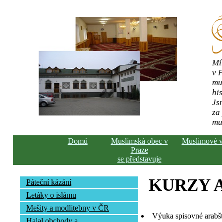
Mí
v 
mu
his
Js
za
mu
Domů
Muslimská obec v
Muslimové 
Praze
se představuje
KURZY 
Páteční kázání
Letáky o islámu
Mešity a modlitebny v ČR
Výuka spisovné arabš
Halal obchody a