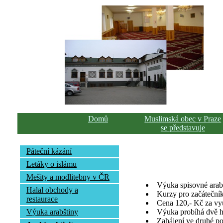
Domů
Muslimská obec v Praze
se představuje
Páteční kázání
Letáky o islámu
Mešity a modlitebny v ČR
Výuka spisovné arabš
Halal obchody a
Kurzy pro začátečník
restaurace
Cena 120,- Kč za vy
Výuka arabštiny
Výuka probíhá dvě h
Zahájení ve druhé po