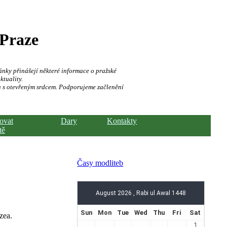
 Praze
ánky přinášejí některé informace o pražské
ktuality.
a s otevřeným srdcem. Podporujeme začlenění
hovat
Dary
Kontakty
tě
Časy modliteb
zea.