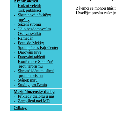
Archív aktivit
-
Knižní veletrh
Zájemci se mohou hlásit
-
Tisk publikací
Uvádějte prosím vaše: jm
-
Skupinové návštěvy
mešity
-
Sázení stromů
-
Jídlo bezdomovcům
-
Oslava svátků
-
Ramadán
-
Pouť do Mekky
-
Spolupráce s Fajr Center
-
Darování krve
-
Darování tabletů
-
Konference Společně
proti terorismu
-
Shromáždění muslimů
proti terorismu
-
Stánek míru
-
Studny pro Benin
Mezináboženský dialog
-
Příklady dialogu u nás
-
Zamyšlení nad MD
Odkazy