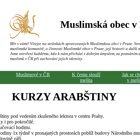
Muslimská obec v
Mír s vámi! Vítejte na stránkách spravovaných Muslimskou obcí v Praze. Str
muslimské komunitě, o činnosti Muslimské obce v Praze, její historii a další a
Jsme otevření každému, kdo k nám přichází s dobrým úmyslem, za poznáním 
muslimů v ČR při zachování jejich identity.
Muslimové v ČR
K čemu slouží
Jak se c
mešita
v meši
KURZY ARABŠTINY
tiny pod vedením zkušeného lektora v centru Prahy.
y i pro pokročilé.
učovací hodinu.
odiny 1x týdně v pronajatých prostorách poblíž budovy Národního mu
lovině září.