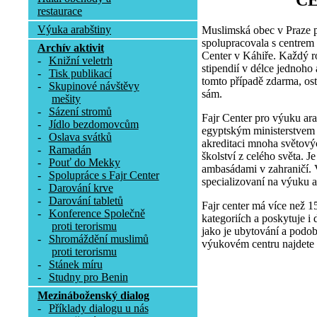
C
restaurace
Výuka arabštiny
Muslimská obec v Praze p
spolupracovala s centrem
Archív aktivit
Center v Káhiře. Každý r
-
Knižní veletrh
stipendií v délce jednoho
-
Tisk publikací
tomto případě zdarma, osta
-
Skupinové návštěvy
sám.
mešity
-
Sázení stromů
Fajr Center pro výuku ara
-
Jídlo bezdomovcům
egyptským ministerstvem p
-
Oslava svátků
akreditaci mnoha světovýc
-
Ramadán
školství z celého světa. 
-
Pouť do Mekky
ambasádami v zahraničí. V
-
Spolupráce s Fajr Center
specializovaní na výuku a
-
Darování krve
-
Darování tabletů
Fajr center má více než 1
-
Konference Společně
kategoriích a poskytuje i 
proti terorismu
jako je ubytování a podob
-
Shromáždění muslimů
výukovém centru najdete 
proti terorismu
-
Stánek míru
-
Studny pro Benin
Mezináboženský dialog
-
Příklady dialogu u nás