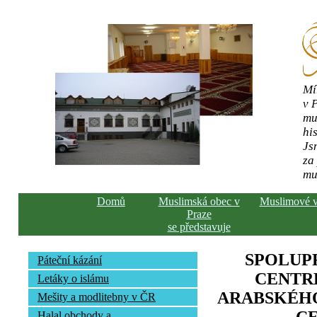
Mí
v 
mu
his
Js
za
mu
Domů
Muslimská obec v
Muslimové 
Praze
se představuje
SPOLUP
Páteční kázání
CENTR
Letáky o islámu
ARABSKÉHO
Mešity a modlitebny v ČR
Halal obchody a