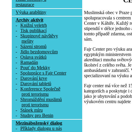
C
restaurace
Výuka arabštiny
Muslimská obec v Praze p
spolupracovala s centrem
Archív aktivit
Center v Káhiře. Každý r
-
Knižní veletrh
stipendií v délce jednoho
-
Tisk publikací
tomto případě zdarma, osta
-
Skupinové návštěvy
sám.
mešity
-
Sázení stromů
Fajr Center pro výuku ara
-
Jídlo bezdomovcům
egyptským ministerstvem p
-
Oslava svátků
akreditaci mnoha světovýc
-
Ramadán
školství z celého světa. 
-
Pouť do Mekky
ambasádami v zahraničí. V
-
Spolupráce s Fajr Center
specializovaní na výuku a
-
Darování krve
-
Darování tabletů
Fajr center má více než 1
-
Konference Společně
kategoriích a poskytuje i 
proti terorismu
jako je ubytování a podob
-
Shromáždění muslimů
výukovém centru najdete 
proti terorismu
-
Stánek míru
-
Studny pro Benin
Mezináboženský dialog
-
Příklady dialogu u nás