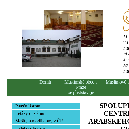
Mí
v 
mu
his
Js
za
mu
Domů
Muslimská obec v
Muslimové 
Praze
se představuje
SPOLUP
Páteční kázání
CENTR
Letáky o islámu
ARABSKÉHO
Mešity a modlitebny v ČR
Halal obchody a