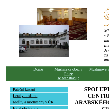
Mí
v 
mu
his
Js
za
mu
Domů
Muslimská obec v
Muslimové 
Praze
se představuje
SPOLUP
Páteční kázání
CENTR
Letáky o islámu
ARABSKÉHO
Mešity a modlitebny v ČR
Halal obchody a