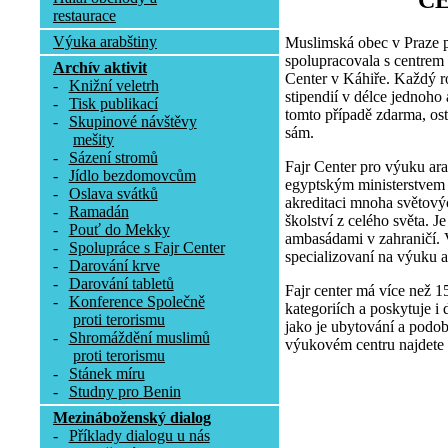
C
restaurace
Výuka arabštiny
Muslimská obec v Praze p
spolupracovala s centrem
Archív aktivit
Center v Káhiře. Každý r
-
Knižní veletrh
stipendií v délce jednoho
-
Tisk publikací
tomto případě zdarma, osta
-
Skupinové návštěvy
sám.
mešity
-
Sázení stromů
Fajr Center pro výuku ara
-
Jídlo bezdomovcům
egyptským ministerstvem p
-
Oslava svátků
akreditaci mnoha světovýc
-
Ramadán
školství z celého světa. 
-
Pouť do Mekky
ambasádami v zahraničí. V
-
Spolupráce s Fajr Center
specializovaní na výuku a
-
Darování krve
-
Darování tabletů
Fajr center má více než 1
-
Konference Společně
kategoriích a poskytuje i 
proti terorismu
jako je ubytování a podob
-
Shromáždění muslimů
výukovém centru najdete 
proti terorismu
-
Stánek míru
-
Studny pro Benin
Mezináboženský dialog
-
Příklady dialogu u nás