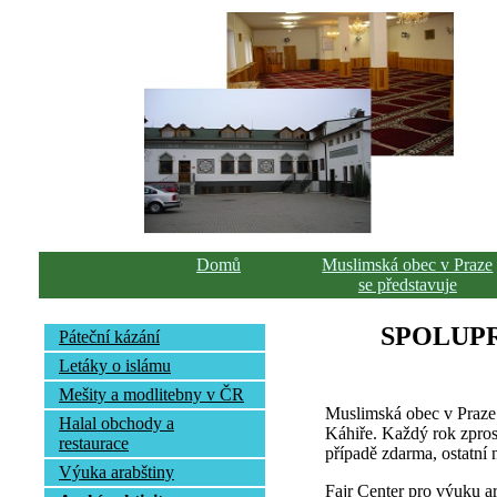
Domů
Muslimská obec v Praze
se představuje
SPOLUP
Páteční kázání
Letáky o islámu
Mešity a modlitebny v ČR
Muslimská obec v Praze 
Halal obchody a
Káhiře. Každý rok zpros
restaurace
případě zdarma, ostatní n
Výuka arabštiny
Fajr Center pro výuku ar