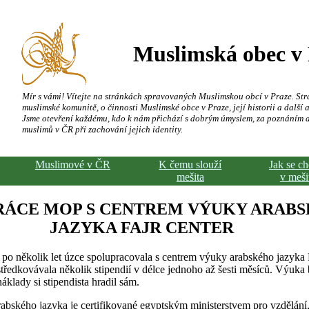
Muslimská obec v
Mír s vámi! Vítejte na stránkách spravovaných Muslimskou obcí v Praze. Str
muslimské komunitě, o činnosti Muslimské obce v Praze, její historii a další a
Jsme otevření každému, kdo k nám přichází s dobrým úmyslem, za poznáním 
muslimů v ČR při zachování jejich identity.
Muslimové v ČR
K čemu slouží
Jak se c
mešita
v meši
RÁCE MOP S CENTREM VÝUKY ARAB
JAZYKA FAJR CENTER
po několik let úzce spolupracovala s centrem výuky arabského jazyka 
tředkovávala několik stipendií v délce jednoho až šesti měsíců. Výuka 
áklady si stipendista hradil sám.
abského jazyka je certifikované egyptským ministerstvem pro vzdělání,