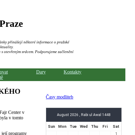
 Praze
ánky přinášejí některé informace o pražské
ktuality.
a s otevřeným srdcem. Podporujeme začlenění
hovat
Dary
Kontakty
tě
SKÉHO
Časy modliteb
Fajr Center v
byla v tomto
 její programy