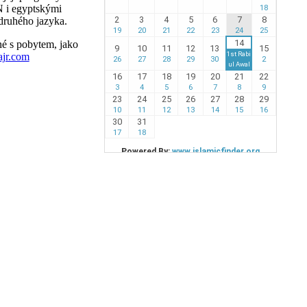
N i egyptskými
 druhého jazyka.
né s pobytem, jako
jr.com