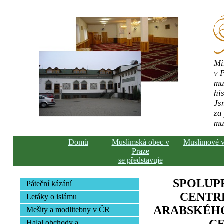
Mí
v 
mu
his
Js
za
mu
Domů
Muslimská obec v
Muslimové 
Praze
se představuje
SPOLUP
Páteční kázání
CENTR
Letáky o islámu
ARABSKÉHO
Mešity a modlitebny v ČR
Halal obchody a