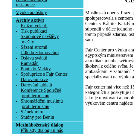
C
restaurace
Výuka arabštiny
Muslimská obec v Praze p
spolupracovala s centrem
Archív aktivit
Center v Káhiře. Každý r
-
Knižní veletrh
stipendií v délce jednoho
-
Tisk publikací
tomto případě zdarma, osta
-
Skupinové návštěvy
sám.
mešity
-
Sázení stromů
Fajr Center pro výuku ara
-
Jídlo bezdomovcům
egyptským ministerstvem p
-
Oslava svátků
akreditaci mnoha světovýc
-
Ramadán
školství z celého světa. 
-
Pouť do Mekky
ambasádami v zahraničí. V
-
Spolupráce s Fajr Center
specializovaní na výuku a
-
Darování krve
-
Darování tabletů
Fajr center má více než 1
-
Konference Společně
kategoriích a poskytuje i 
proti terorismu
jako je ubytování a podob
-
Shromáždění muslimů
výukovém centru najdete 
proti terorismu
-
Stánek míru
-
Studny pro Benin
Mezináboženský dialog
-
Příklady dialogu u nás