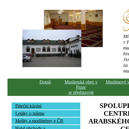
Mí
v 
mu
his
Js
za
mu
Domů
Muslimská obec v
Muslimové 
Praze
se představuje
SPOLUP
Páteční kázání
CENTR
Letáky o islámu
ARABSKÉHO
Mešity a modlitebny v ČR
Halal obchody a