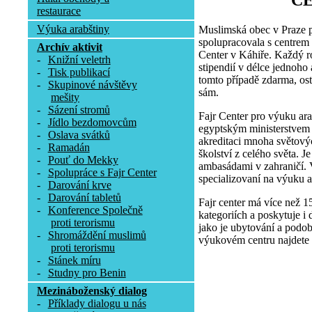
C
restaurace
Výuka arabštiny
Muslimská obec v Praze p
spolupracovala s centrem
Archív aktivit
Center v Káhiře. Každý r
-
Knižní veletrh
stipendií v délce jednoho
-
Tisk publikací
tomto případě zdarma, osta
-
Skupinové návštěvy
sám.
mešity
-
Sázení stromů
Fajr Center pro výuku ara
-
Jídlo bezdomovcům
egyptským ministerstvem p
-
Oslava svátků
akreditaci mnoha světovýc
-
Ramadán
školství z celého světa. 
-
Pouť do Mekky
ambasádami v zahraničí. V
-
Spolupráce s Fajr Center
specializovaní na výuku a
-
Darování krve
-
Darování tabletů
Fajr center má více než 1
-
Konference Společně
kategoriích a poskytuje i 
proti terorismu
jako je ubytování a podob
-
Shromáždění muslimů
výukovém centru najdete 
proti terorismu
-
Stánek míru
-
Studny pro Benin
Mezináboženský dialog
-
Příklady dialogu u nás