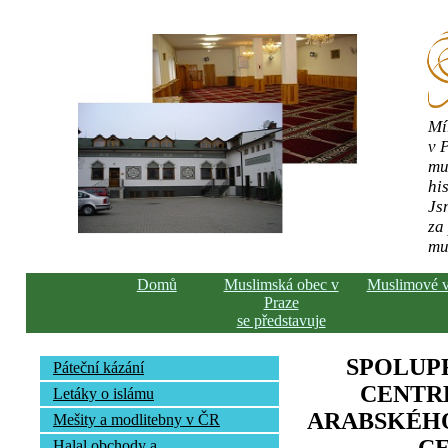
Mí
v 
mu
his
Js
za
mu
Domů
Muslimská obec v
Muslimové 
Praze
se představuje
SPOLUP
Páteční kázání
CENTR
Letáky o islámu
ARABSKÉHO
Mešity a modlitebny v ČR
Halal obchody a