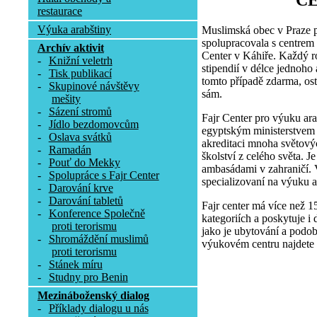
C
restaurace
Výuka arabštiny
Muslimská obec v Praze p
spolupracovala s centrem
Archív aktivit
Center v Káhiře. Každý r
-
Knižní veletrh
stipendií v délce jednoho
-
Tisk publikací
tomto případě zdarma, osta
-
Skupinové návštěvy
sám.
mešity
-
Sázení stromů
Fajr Center pro výuku ara
-
Jídlo bezdomovcům
egyptským ministerstvem p
-
Oslava svátků
akreditaci mnoha světovýc
-
Ramadán
školství z celého světa. 
-
Pouť do Mekky
ambasádami v zahraničí. V
-
Spolupráce s Fajr Center
specializovaní na výuku a
-
Darování krve
-
Darování tabletů
Fajr center má více než 1
-
Konference Společně
kategoriích a poskytuje i 
proti terorismu
jako je ubytování a podob
-
Shromáždění muslimů
výukovém centru najdete 
proti terorismu
-
Stánek míru
-
Studny pro Benin
Mezináboženský dialog
-
Příklady dialogu u nás