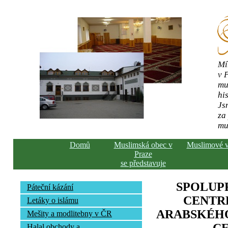
Mí
v 
mu
his
Js
za
mu
Domů
Muslimská obec v
Muslimové 
Praze
se představuje
SPOLUP
Páteční kázání
CENTR
Letáky o islámu
ARABSKÉHO
Mešity a modlitebny v ČR
Halal obchody a