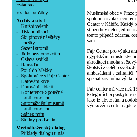
C
restaurace
Výuka arabštiny
Muslimská obec v Praze p
spolupracovala s centrem
Archív aktivit
Center v Káhiře. Každý r
-
Knižní veletrh
stipendií v délce jednoho
-
Tisk publikací
tomto případě zdarma, osta
-
Skupinové návštěvy
sám.
mešity
-
Sázení stromů
Fajr Center pro výuku ara
-
Jídlo bezdomovcům
egyptským ministerstvem p
-
Oslava svátků
akreditaci mnoha světovýc
-
Ramadán
školství z celého světa. 
-
Pouť do Mekky
ambasádami v zahraničí. V
-
Spolupráce s Fajr Center
specializovaní na výuku a
-
Darování krve
-
Darování tabletů
Fajr center má více než 1
-
Konference Společně
kategoriích a poskytuje i 
proti terorismu
jako je ubytování a podob
-
Shromáždění muslimů
výukovém centru najdete 
proti terorismu
-
Stánek míru
-
Studny pro Benin
Mezináboženský dialog
-
Příklady dialogu u nás