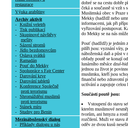
dobré se na cestu dobře př
restaurace
čeká a současně si vzít s 
Výuka arabštiny
Muslimská obec v Praze 
Mekky (hadždž nebo umra
Archív aktivit
informacemi, jak při příp
-
Knižní veletrh
vyřizování postupovat. K
-
Tisk publikací
do Mekky se na nás může 
-
Skupinové návštěvy
mešity
Pouť (hadždž) je jedním z 
-
Sázení stromů
pilíři jsou: vyznání víry, 
-
Jídlo bezdomovcům
náboženská daň a půst v 
-
Oslava svátků
obřady poutě se konají od
-
Ramadán
lunárního měsíce
dzul-hi
-
Pouť do Mekky
jednou za život je povinn
-
Spolupráce s Fajr Center
muslimku, kteří jsou scho
-
Darování krve
finanční nebo zdravotní 
-
Darování tabletů
uctívání a zapojuje celou l
-
Konference Společně
proti terorismu
Součástí poutě jsou:
-
Shromáždění muslimů
proti terorismu
Vstoupení do stavu se
-
Stánek míru
kterém muslimové nesmějí
-
Studny pro Benin
tvorům, ani hmyzu a rostli
rozčilení. Muži ve stavu
i
Mezináboženský dialog
oděv ze dvou kusů nesešit
-
Příklady dialogu u nás