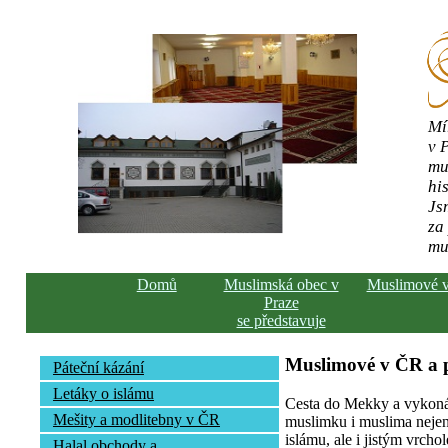
Mí
v 
mu
his
Js
za
mu
Domů
Muslimská obec v
Muslimové 
Praze
se představuje
Muslimové v ČR a
Páteční kázání
Letáky o islámu
Cesta do Mekky a vykonán
Mešity a modlitebny v ČR
muslimku i muslima nejen 
islámu, ale i jistým vrcho
Halal obchody a