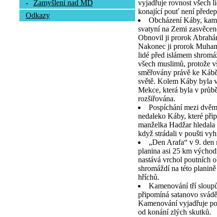
vyjadřuje rovnost všech l
-
Zamyšlení nad MD
konající pouť není předep
Odkazy
Obcházení Káby, kamen
svatyní na Zemi zasvěcen
Obnovil ji prorok Abrah
Nakonec ji prorok Muhamm
lidé před islámem shromá
všech muslimů, protože vš
směřovány právě ke Kábě,
světě. Kolem Káby byla v
Mekce, která byla v průb
rozšiřována.
Pospíchání mezi dvě
nedaleko Káby, které při
manželka Hadžar hledala 
když strádali v poušti vy
„Den Arafa“ v 9. den
planina asi 25 km výcho
nastává vrchol poutních o
shromáždí na této planině
hříchů.
Kamenování tří sloupů
připomíná satanovo svád
Kamenování vyjadřuje pou
od konání zlých skutků.