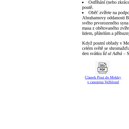
Ostříhání (nebo zkrác
poutě.
Oběť zvířete na podp
Abrahamovy oddanosti Bo
svého prvorozeného syna 
masa z obětovaného zvíře
lidem, přátelům a příbuz
Když poutní obřady v Me
celém světě se shromažďuj
den svátku
Íd ul Adhá
– S
Clanek Pout do Mekky
v casopisu Velbloud