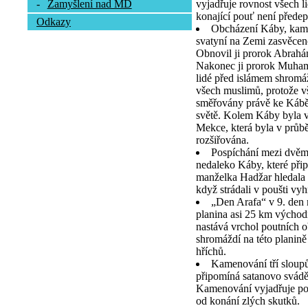
vyjadřuje rovnost všech l
-
Zamyšlení nad MD
konající pouť není předep
Odkazy
Obcházení Káby, kamen
svatyní na Zemi zasvěcen
Obnovil ji prorok Abrah
Nakonec ji prorok Muhamm
lidé před islámem shromá
všech muslimů, protože vš
směřovány právě ke Kábě,
světě. Kolem Káby byla v
Mekce, která byla v průb
rozšiřována.
Pospíchání mezi dvě
nedaleko Káby, které při
manželka Hadžar hledala 
když strádali v poušti vy
„Den Arafa“ v 9. den
planina asi 25 km výcho
nastává vrchol poutních o
shromáždí na této planině
hříchů.
Kamenování tří sloupů
připomíná satanovo svád
Kamenování vyjadřuje pou
od konání zlých skutků.