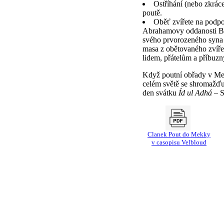
Ostříhání (nebo zkrác
poutě.
Oběť zvířete na podp
Abrahamovy oddanosti Bo
svého prvorozeného syna 
masa z obětovaného zvíře
lidem, přátelům a příbuz
Když poutní obřady v Me
celém světě se shromažďuj
den svátku
Íd ul Adhá
– S
Clanek Pout do Mekky
v casopisu Velbloud