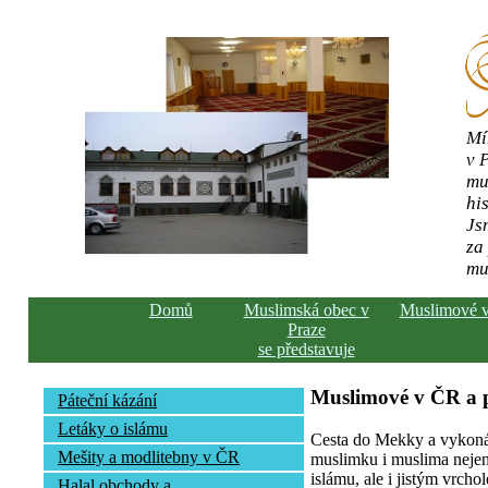
Mí
v 
mu
his
Js
za
mu
Domů
Muslimská obec v
Muslimové 
Praze
se představuje
Muslimové v ČR a
Páteční kázání
Letáky o islámu
Cesta do Mekky a vykonán
Mešity a modlitebny v ČR
muslimku i muslima nejen 
islámu, ale i jistým vrcho
Halal obchody a