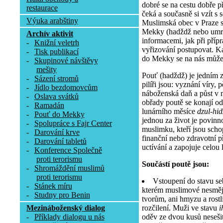
dobré se na cestu dobře př
restaurace
čeká a současně si vzít s 
Výuka arabštiny
Muslimská obec v Praze 
Mekky (hadždž nebo umra
Archív aktivit
informacemi, jak při příp
-
Knižní veletrh
vyřizování postupovat. K
-
Tisk publikací
do Mekky se na nás může 
-
Skupinové návštěvy
mešity
Pouť (hadždž) je jedním z 
-
Sázení stromů
pilíři jsou: vyznání víry, 
-
Jídlo bezdomovcům
náboženská daň a půst v 
-
Oslava svátků
obřady poutě se konají od
-
Ramadán
lunárního měsíce
dzul-hi
-
Pouť do Mekky
jednou za život je povinn
-
Spolupráce s Fajr Center
muslimku, kteří jsou scho
-
Darování krve
finanční nebo zdravotní 
-
Darování tabletů
uctívání a zapojuje celou l
-
Konference Společně
proti terorismu
Součástí poutě jsou:
-
Shromáždění muslimů
proti terorismu
Vstoupení do stavu se
-
Stánek míru
kterém muslimové nesmějí
-
Studny pro Benin
tvorům, ani hmyzu a rostli
rozčilení. Muži ve stavu
i
Mezináboženský dialog
oděv ze dvou kusů nesešit
-
Příklady dialogu u nás