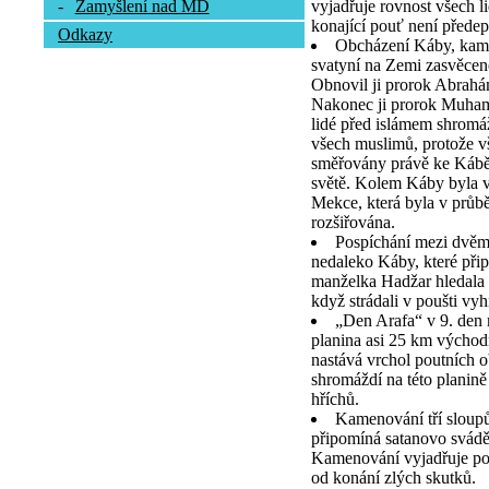
vyjadřuje rovnost všech l
-
Zamyšlení nad MD
konající pouť není předep
Odkazy
Obcházení Káby, kamen
svatyní na Zemi zasvěcen
Obnovil ji prorok Abrah
Nakonec ji prorok Muhamm
lidé před islámem shromá
všech muslimů, protože vš
směřovány právě ke Kábě,
světě. Kolem Káby byla v
Mekce, která byla v průb
rozšiřována.
Pospíchání mezi dvě
nedaleko Káby, které při
manželka Hadžar hledala 
když strádali v poušti vy
„Den Arafa“ v 9. den
planina asi 25 km výcho
nastává vrchol poutních o
shromáždí na této planině
hříchů.
Kamenování tří sloupů
připomíná satanovo svád
Kamenování vyjadřuje pou
od konání zlých skutků.