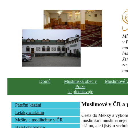
Mí
v 
mu
his
Js
za
mu
Domů
Muslimská obec v
Muslimové 
Praze
se představuje
Muslimové v ČR a
Páteční kázání
Letáky o islámu
Cesta do Mekky a vykonán
Mešity a modlitebny v ČR
muslimku i muslima nejen 
islámu, ale i jistým vrcho
Halal obchody a