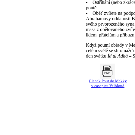
Ostříhání (nebo zkrác
poutě.
Oběť zvířete na podp
Abrahamovy oddanosti Bo
svého prvorozeného syna 
masa z obětovaného zvíře
lidem, přátelům a příbuz
Když poutní obřady v Me
celém světě se shromažďuj
den svátku
Íd ul Adhá
– S
Clanek Pout do Mekky
v casopisu Velbloud