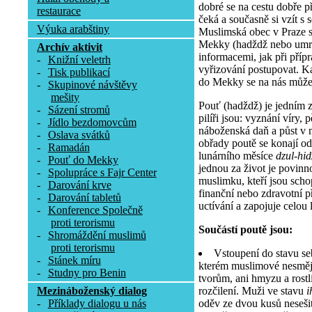
dobré se na cestu dobře př
restaurace
čeká a současně si vzít s 
Výuka arabštiny
Muslimská obec v Praze 
Mekky (hadždž nebo umra
Archív aktivit
informacemi, jak při příp
-
Knižní veletrh
vyřizování postupovat. K
-
Tisk publikací
do Mekky se na nás může 
-
Skupinové návštěvy
mešity
Pouť (hadždž) je jedním z 
-
Sázení stromů
pilíři jsou: vyznání víry, 
-
Jídlo bezdomovcům
náboženská daň a půst v 
-
Oslava svátků
obřady poutě se konají od
-
Ramadán
lunárního měsíce
dzul-hi
-
Pouť do Mekky
jednou za život je povinn
-
Spolupráce s Fajr Center
muslimku, kteří jsou scho
-
Darování krve
finanční nebo zdravotní 
-
Darování tabletů
uctívání a zapojuje celou l
-
Konference Společně
proti terorismu
Součástí poutě jsou:
-
Shromáždění muslimů
proti terorismu
Vstoupení do stavu se
-
Stánek míru
kterém muslimové nesmějí
-
Studny pro Benin
tvorům, ani hmyzu a rostli
rozčilení. Muži ve stavu
i
Mezináboženský dialog
oděv ze dvou kusů nesešit
-
Příklady dialogu u nás