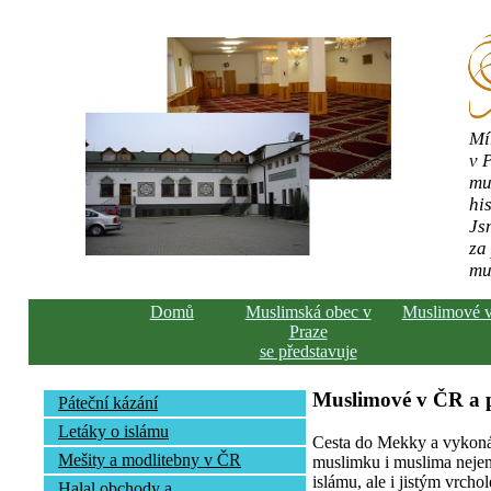
Mí
v 
mu
his
Js
za
mu
Domů
Muslimská obec v
Muslimové 
Praze
se představuje
Muslimové v ČR a
Páteční kázání
Letáky o islámu
Cesta do Mekky a vykonán
Mešity a modlitebny v ČR
muslimku i muslima nejen 
islámu, ale i jistým vrcho
Halal obchody a