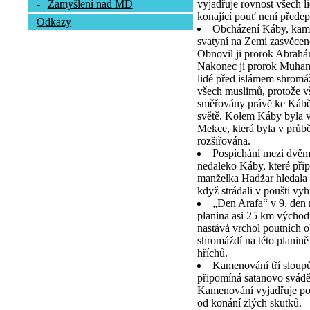
vyjadřuje rovnost všech l
-
Zamyšlení nad MD
konající pouť není předep
Odkazy
Obcházení Káby, kamen
svatyní na Zemi zasvěcen
Obnovil ji prorok Abrah
Nakonec ji prorok Muhamm
lidé před islámem shromá
všech muslimů, protože vš
směřovány právě ke Kábě,
světě. Kolem Káby byla v
Mekce, která byla v průb
rozšiřována.
Pospíchání mezi dvě
nedaleko Káby, které při
manželka Hadžar hledala 
když strádali v poušti vy
„Den Arafa“ v 9. den
planina asi 25 km výcho
nastává vrchol poutních o
shromáždí na této planině
hříchů.
Kamenování tří sloupů
připomíná satanovo svád
Kamenování vyjadřuje pou
od konání zlých skutků.