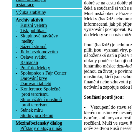
dobré se na cestu dobře př
restaurace
čeká a současně si vzít s 
Výuka arabštiny
Muslimská obec v Praze 
Mekky (hadždž nebo umra
Archív aktivit
informacemi, jak při příp
-
Knižní veletrh
vyřizování postupovat. K
-
Tisk publikací
do Mekky se na nás může 
-
Skupinové návštěvy
mešity
Pouť (hadždž) je jedním z 
-
Sázení stromů
pilíři jsou: vyznání víry, 
-
Jídlo bezdomovcům
náboženská daň a půst v 
-
Oslava svátků
obřady poutě se konají od
-
Ramadán
lunárního měsíce
dzul-hi
-
Pouť do Mekky
jednou za život je povinn
-
Spolupráce s Fajr Center
muslimku, kteří jsou scho
-
Darování krve
finanční nebo zdravotní 
-
Darování tabletů
uctívání a zapojuje celou l
-
Konference Společně
proti terorismu
Součástí poutě jsou:
-
Shromáždění muslimů
proti terorismu
Vstoupení do stavu se
-
Stánek míru
kterém muslimové nesmějí
-
Studny pro Benin
tvorům, ani hmyzu a rostli
rozčilení. Muži ve stavu
i
Mezináboženský dialog
oděv ze dvou kusů nesešit
-
Příklady dialogu u nás