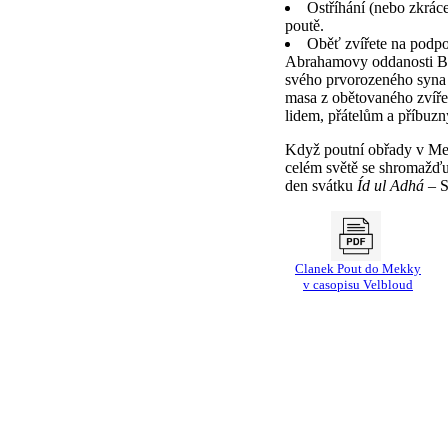
Ostříhání (nebo zkrác
poutě.
Oběť zvířete na podp
Abrahamovy oddanosti Bo
svého prvorozeného syna 
masa z obětovaného zvíře
lidem, přátelům a příbuz
Když poutní obřady v Me
celém světě se shromažďuj
den svátku
Íd ul Adhá
– S
Clanek Pout do Mekky
v casopisu Velbloud