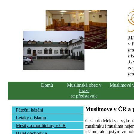
Mí
v 
mu
his
Js
za
mu
Domů
Muslimská obec v
Muslimové 
Praze
se představuje
Muslimové v ČR a
Páteční kázání
Letáky o islámu
Cesta do Mekky a vykonán
Mešity a modlitebny v ČR
muslimku i muslima nejen 
islámu, ale i jistým vrcho
Halal obchody a