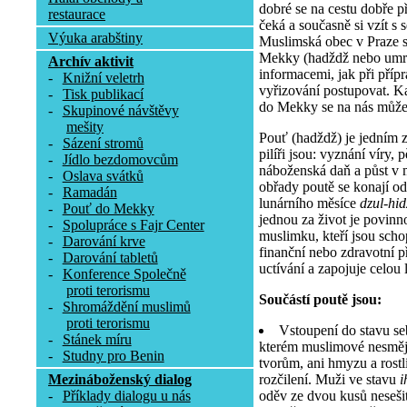
dobré se na cestu dobře př
restaurace
čeká a současně si vzít s 
Výuka arabštiny
Muslimská obec v Praze 
Mekky (hadždž nebo umra
Archív aktivit
informacemi, jak při příp
-
Knižní veletrh
vyřizování postupovat. K
-
Tisk publikací
do Mekky se na nás může 
-
Skupinové návštěvy
mešity
Pouť (hadždž) je jedním z 
-
Sázení stromů
pilíři jsou: vyznání víry, 
-
Jídlo bezdomovcům
náboženská daň a půst v 
-
Oslava svátků
obřady poutě se konají od
-
Ramadán
lunárního měsíce
dzul-hi
-
Pouť do Mekky
jednou za život je povinn
-
Spolupráce s Fajr Center
muslimku, kteří jsou scho
-
Darování krve
finanční nebo zdravotní 
-
Darování tabletů
uctívání a zapojuje celou l
-
Konference Společně
proti terorismu
Součástí poutě jsou:
-
Shromáždění muslimů
proti terorismu
Vstoupení do stavu se
-
Stánek míru
kterém muslimové nesmějí
-
Studny pro Benin
tvorům, ani hmyzu a rostli
rozčilení. Muži ve stavu
i
Mezináboženský dialog
oděv ze dvou kusů nesešit
-
Příklady dialogu u nás