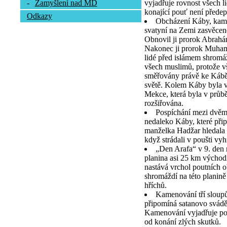
vyjadřuje rovnost všech l
-
Zamyšlení nad MD
konající pouť není předep
Odkazy
Obcházení Káby, kamen
svatyní na Zemi zasvěcen
Obnovil ji prorok Abrah
Nakonec ji prorok Muhamm
lidé před islámem shromá
všech muslimů, protože vš
směřovány právě ke Kábě,
světě. Kolem Káby byla v
Mekce, která byla v průb
rozšiřována.
Pospíchání mezi dvě
nedaleko Káby, které při
manželka Hadžar hledala 
když strádali v poušti vy
„Den Arafa“ v 9. den
planina asi 25 km výcho
nastává vrchol poutních o
shromáždí na této planině
hříchů.
Kamenování tří sloupů
připomíná satanovo svád
Kamenování vyjadřuje pou
od konání zlých skutků.