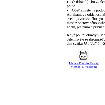
Ostříhání (nebo zkrác
poutě.
Oběť zvířete na podp
Abrahamovy oddanosti Bo
svého prvorozeného syna 
masa z obětovaného zvíře
lidem, přátelům a příbuz
Když poutní obřady v Me
celém světě se shromažďuj
den svátku
Íd ul Adhá
– S
Clanek Pout do Mekky
v casopisu Velbloud