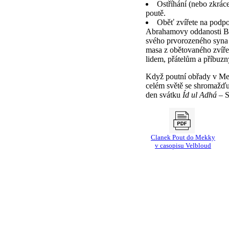
Ostříhání (nebo zkrác
poutě.
Oběť zvířete na podp
Abrahamovy oddanosti Bo
svého prvorozeného syna 
masa z obětovaného zvíře
lidem, přátelům a příbuz
Když poutní obřady v Me
celém světě se shromažďuj
den svátku
Íd ul Adhá
– S
Clanek Pout do Mekky
v casopisu Velbloud