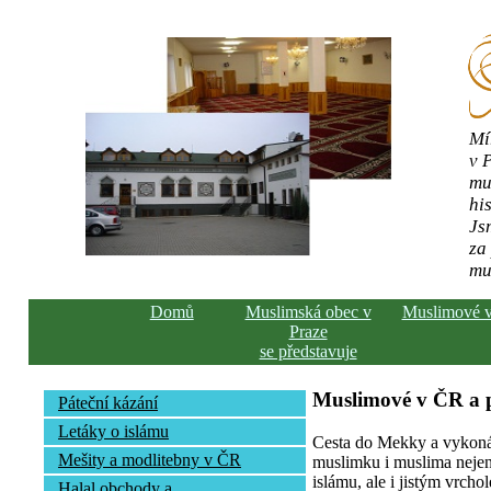
Mí
v 
mu
his
Js
za
mu
Domů
Muslimská obec v
Muslimové 
Praze
se představuje
Muslimové v ČR a
Páteční kázání
Letáky o islámu
Cesta do Mekky a vykonán
Mešity a modlitebny v ČR
muslimku i muslima nejen 
islámu, ale i jistým vrcho
Halal obchody a