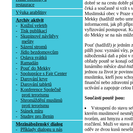
dobré se na cestu dobře př
restaurace
čeká a současně si vzít s 
Výuka arabštiny
Muslimská obec v Praze 
Mekky (hadždž nebo umra
Archív aktivit
informacemi, jak při příp
-
Knižní veletrh
vyřizování postupovat. K
-
Tisk publikací
do Mekky se na nás může 
-
Skupinové návštěvy
mešity
Pouť (hadždž) je jedním z 
-
Sázení stromů
pilíři jsou: vyznání víry, 
-
Jídlo bezdomovcům
náboženská daň a půst v 
-
Oslava svátků
obřady poutě se konají od
-
Ramadán
lunárního měsíce
dzul-hi
-
Pouť do Mekky
jednou za život je povinn
-
Spolupráce s Fajr Center
muslimku, kteří jsou scho
-
Darování krve
finanční nebo zdravotní 
-
Darování tabletů
uctívání a zapojuje celou l
-
Konference Společně
proti terorismu
Součástí poutě jsou:
-
Shromáždění muslimů
proti terorismu
Vstoupení do stavu se
-
Stánek míru
kterém muslimové nesmějí
-
Studny pro Benin
tvorům, ani hmyzu a rostli
rozčilení. Muži ve stavu
i
Mezináboženský dialog
oděv ze dvou kusů nesešit
-
Příklady dialogu u nás