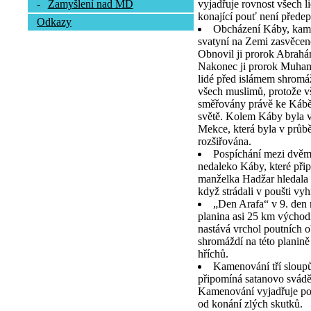
vyjadřuje rovnost všech l
-
Zamyšlení nad MD
konající pouť není předep
Odkazy
Obcházení Káby, kamen
svatyní na Zemi zasvěcen
Obnovil ji prorok Abrah
Nakonec ji prorok Muhamm
lidé před islámem shromá
všech muslimů, protože vš
směřovány právě ke Kábě,
světě. Kolem Káby byla v
Mekce, která byla v průb
rozšiřována.
Pospíchání mezi dvě
nedaleko Káby, které při
manželka Hadžar hledala 
když strádali v poušti vy
„Den Arafa“ v 9. den
planina asi 25 km výcho
nastává vrchol poutních o
shromáždí na této planině
hříchů.
Kamenování tří sloupů
připomíná satanovo svád
Kamenování vyjadřuje pou
od konání zlých skutků.