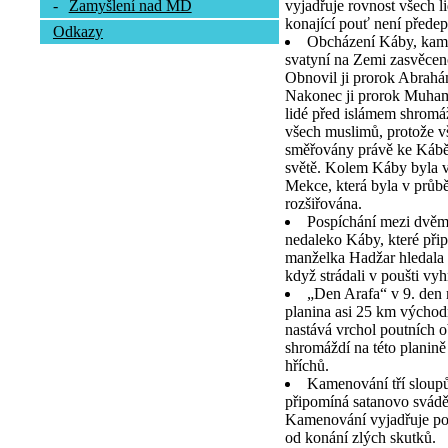
vyjadřuje rovnost všech l
-
Zamyšlení nad MD
konající pouť není předep
Odkazy
Obcházení Káby, kamen
svatyní na Zemi zasvěcen
Obnovil ji prorok Abrah
Nakonec ji prorok Muhamm
lidé před islámem shromá
všech muslimů, protože vš
směřovány právě ke Kábě,
světě. Kolem Káby byla v
Mekce, která byla v průb
rozšiřována.
Pospíchání mezi dvě
nedaleko Káby, které při
manželka Hadžar hledala 
když strádali v poušti vy
„Den Arafa“ v 9. den
planina asi 25 km výcho
nastává vrchol poutních o
shromáždí na této planině
hříchů.
Kamenování tří sloupů
připomíná satanovo svád
Kamenování vyjadřuje pou
od konání zlých skutků.