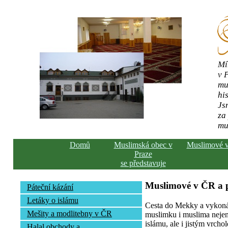
Mí
v 
mu
his
Js
za
mu
Domů
Muslimská obec v
Muslimové 
Praze
se představuje
Muslimové v ČR a
Páteční kázání
Letáky o islámu
Cesta do Mekky a vykonán
Mešity a modlitebny v ČR
muslimku i muslima nejen 
islámu, ale i jistým vrcho
Halal obchody a