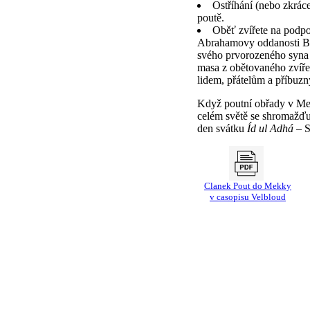
Ostříhání (nebo zkrác
poutě.
Oběť zvířete na podp
Abrahamovy oddanosti Bo
svého prvorozeného syna 
masa z obětovaného zvíře
lidem, přátelům a příbuz
Když poutní obřady v Me
celém světě se shromažďuj
den svátku
Íd ul Adhá
– S
Clanek Pout do Mekky
v casopisu Velbloud