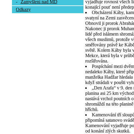
vyjadřuje rovnost všech l
-
Zamyšlení nad MD
konající pouť není předep
Odkazy
Obcházení Káby, kamen
svatyní na Zemi zasvěcen
Obnovil ji prorok Abrah
Nakonec ji prorok Muhamm
lidé před islámem shromá
všech muslimů, protože vš
směřovány právě ke Kábě,
světě. Kolem Káby byla v
Mekce, která byla v průb
rozšiřována.
Pospíchání mezi dvě
nedaleko Káby, které při
manželka Hadžar hledala 
když strádali v poušti vy
„Den Arafa“ v 9. den
planina asi 25 km výcho
nastává vrchol poutních o
shromáždí na této planině
hříchů.
Kamenování tří sloupů
připomíná satanovo svád
Kamenování vyjadřuje pou
od konání zlých skutků.