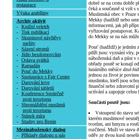
dobré se na cestu dobře př
restaurace
čeká a současně si vzít s 
Výuka arabštiny
Muslimská obec v Praze 
Mekky (hadždž nebo umra
Archív aktivit
informacemi, jak při příp
-
Knižní veletrh
vyřizování postupovat. K
-
Tisk publikací
do Mekky se na nás může 
-
Skupinové návštěvy
mešity
Pouť (hadždž) je jedním z 
-
Sázení stromů
pilíři jsou: vyznání víry, 
-
Jídlo bezdomovcům
náboženská daň a půst v 
-
Oslava svátků
obřady poutě se konají od
-
Ramadán
lunárního měsíce
dzul-hi
-
Pouť do Mekky
jednou za život je povinn
-
Spolupráce s Fajr Center
muslimku, kteří jsou scho
-
Darování krve
finanční nebo zdravotní 
-
Darování tabletů
uctívání a zapojuje celou l
-
Konference Společně
proti terorismu
Součástí poutě jsou:
-
Shromáždění muslimů
proti terorismu
Vstoupení do stavu se
-
Stánek míru
kterém muslimové nesmějí
-
Studny pro Benin
tvorům, ani hmyzu a rostli
rozčilení. Muži ve stavu
i
Mezináboženský dialog
oděv ze dvou kusů nesešit
-
Příklady dialogu u nás