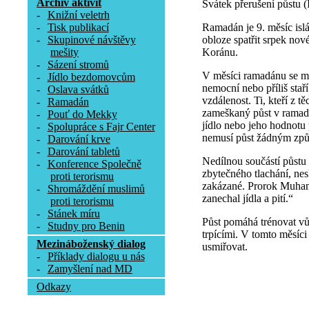
Archív aktivit
Svátek přerušení půstu (Í
-
Knižní veletrh
Ramadán je 9. měsíc islá
-
Tisk publikací
obloze spatřit srpek no
-
Skupinové návštěvy
Koránu.
mešity
-
Sázení stromů
V měsíci ramadánu se mus
-
Jídlo bezdomovcům
nemocní nebo příliš staří 
-
Oslava svátků
vzdálenost. Ti, kteří z
-
Ramadán
zameškaný půst v ramadá
-
Pouť do Mekky
jídlo nebo jeho hodnotu 
-
Spolupráce s Fajr Center
nemusí půst žádným způ
-
Darování krve
-
Darování tabletů
Nedílnou součástí půstu 
-
Konference Společně
zbytečného tlachání, nes
proti terorismu
zakázané. Prorok Muhamm
-
Shromáždění muslimů
zanechal jídla a pití.“
proti terorismu
-
Stánek míru
Půst pomáhá trénovat vůl
-
Studny pro Benin
trpícími. V tomto měsíci
Mezináboženský dialog
usmiřovat.
-
Příklady dialogu u nás
-
Zamyšlení nad MD
Odkazy