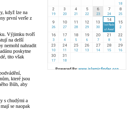
y, když lze na
ny první verše z
yku. Výjimku tvoří
tují na delší
by nemohl nahradit
madánu poskytne
é, tito však
 podvádění,
inům, které jsou
 něho Bůh, aby
ity s chudými a
a mají se naopak