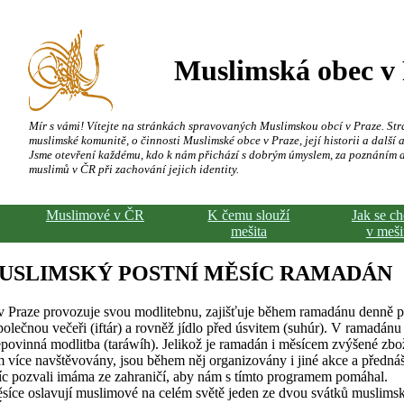
Muslimská obec v
Mír s vámi! Vítejte na stránkách spravovaných Muslimskou obcí v Praze. Str
muslimské komunitě, o činnosti Muslimské obce v Praze, její historii a další a
Jsme otevření každému, kdo k nám přichází s dobrým úmyslem, za poznáním 
muslimů v ČR při zachování jejich identity.
Muslimové v ČR
K čemu slouží
Jak se c
mešita
v meši
USLIMSKÝ POSTNÍ MĚSÍC RAMADÁN
 Praze provozuje svou modlitebnu, zajišťuje během ramadánu denně p
polečnou večeři (iftár) a rovněž jídlo před úsvitem (suhúr). V ramadánu
epovinná modlitba (taráwíh). Jelikož je ramadán i měsícem zvýšené zbo
více navštěvovány, jsou během něj organizovány i jiné akce a předná
síc pozvali imáma ze zahraničí, aby nám s tímto programem pomáhal.
síce oslavují muslimové na celém světě jeden ze dvou svátků muslims