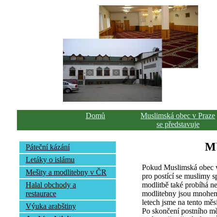
Domů
Muslimská obec v Praze
se představuje
M
Páteční kázání
Letáky o islámu
Pokud Muslimská obec v
Mešity a modlitebny v ČR
pro postící se muslimy s
modlitbě také probíhá n
Halal obchody a
modlitebny jsou mnohem 
restaurace
letech jsme na tento mě
Výuka arabštiny
Po skončení postního mě