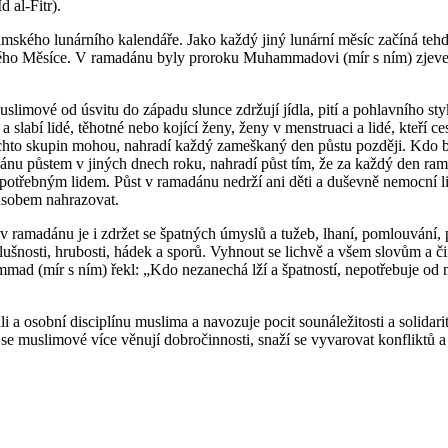
d al-Fitr).
mského lunárního kalendáře. Jako každý jiný lunární měsíc začíná tehd
vého Měsíce. V ramadánu byly proroku Muhammadovi (mír s ním) zjeve
limové od úsvitu do západu slunce zdržují jídla, pití a pohlavního st
a slabí lidé, těhotné nebo kojící ženy, ženy v menstruaci a lidé, kteří ces
 těchto skupin mohou, nahradí každý zameškaný den půstu později. Kdo 
nu půstem v jiných dnech roku, nahradí půst tím, že za každý den ra
potřebným lidem. Půst v ramadánu nedrží ani děti a duševně nemocní lid
sobem nahrazovat.
v ramadánu je i zdržet se špatných úmyslů a tužeb, lhaní, pomlouvání,
lušnosti, hrubosti, hádek a sporů. Vyhnout se lichvě a všem slovům a č
ad (mír s ním) řekl: „Kdo nezanechá lží a špatností, nepotřebuje od
i a osobní disciplínu muslima a navozuje pocit sounáležitosti a solidar
 se muslimové více věnují dobročinnosti, snaží se vyvarovat konfliktů 