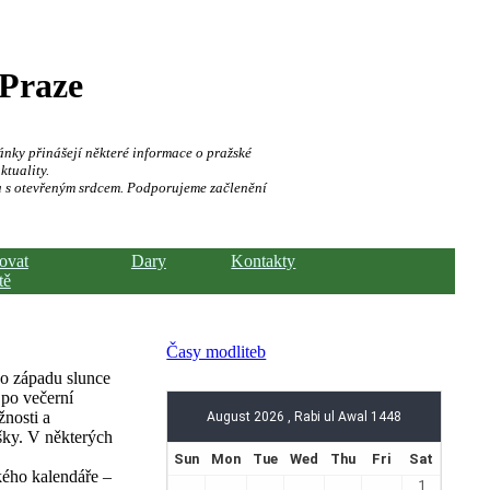
 Praze
ánky přinášejí některé informace o pražské
ktuality.
a s otevřeným srdcem. Podporujeme začlenění
hovat
Dary
Kontakty
tě
Časy modliteb
o západu slunce
 po večerní
žnosti a
šky. V některých
kého kalendáře –