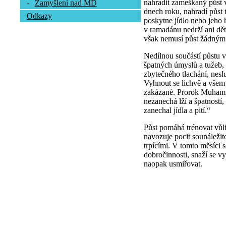
nahradit zameškaný půst 
-
Zamyšlení nad MD
dnech roku, nahradí půst
Odkazy
poskytne jídlo nebo jeho
v ramadánu nedrží ani dět
však nemusí půst žádným
Nedílnou součástí půstu v
špatných úmyslů a tužeb,
zbytečného tlachání, neslu
Vyhnout se lichvě a všem
zakázané. Prorok Muhamm
nezanechá lží a špatností
zanechal jídla a pití.“
Půst pomáhá trénovat vůli
navozuje pocit sounáležito
trpícími. V tomto měsíci 
dobročinnosti, snaží se vy
naopak usmiřovat.