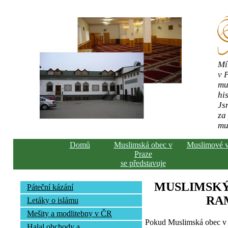
Mí
v 
mu
his
Js
za
mu
Domů
Muslimská obec v
Muslimové 
Praze
se představuje
MUSLIMSKÝ
Páteční kázání
RA
Letáky o islámu
Mešity a modlitebny v ČR
Pokud Muslimská obec v 
Halal obchody a