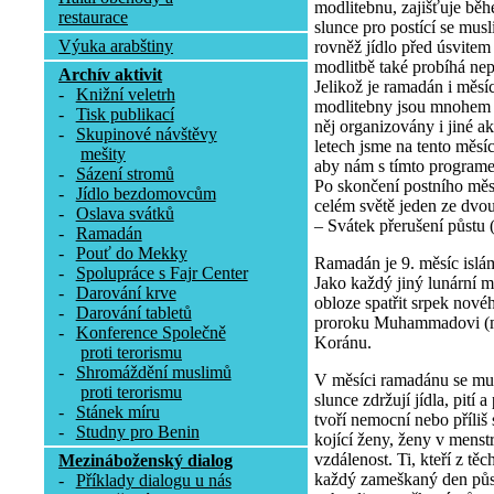
modlitebnu, zajišťuje b
restaurace
slunce pro postící se musl
Výuka arabštiny
rovněž jídlo před úsvitem
modlitbě také probíhá nep
Archív aktivit
Jelikož je ramadán i měs
-
Knižní veletrh
modlitebny jsou mnohem 
-
Tisk publikací
něj organizovány i jiné a
-
Skupinové návštěvy
letech jsme na tento měsí
mešity
aby nám s tímto program
-
Sázení stromů
Po skončení postního měs
-
Jídlo bezdomovcům
celém světě jeden ze dvo
-
Oslava svátků
– Svátek přerušení půstu (Í
-
Ramadán
-
Pouť do Mekky
Ramadán je 9. měsíc islá
-
Spolupráce s Fajr Center
Jako každý jiný lunární m
-
Darování krve
obloze spatřit srpek nov
-
Darování tabletů
proroku Muhammadovi (mí
-
Konference Společně
Koránu.
proti terorismu
-
Shromáždění muslimů
V měsíci ramadánu se mu
proti terorismu
slunce zdržují jídla, pití
-
Stánek míru
tvoří nemocní nebo příliš s
-
Studny pro Benin
kojící ženy, ženy v menstru
vzdálenost. Ti, kteří z tě
Mezináboženský dialog
každý zameškaný den půs
-
Příklady dialogu u nás