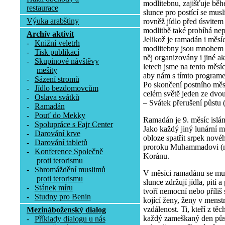
modlitebnu, zajišťuje b
restaurace
slunce pro postící se musl
Výuka arabštiny
rovněž jídlo před úsvitem
modlitbě také probíhá nep
Archív aktivit
Jelikož je ramadán i měs
-
Knižní veletrh
modlitebny jsou mnohem 
-
Tisk publikací
něj organizovány i jiné a
-
Skupinové návštěvy
letech jsme na tento měsí
mešity
aby nám s tímto program
-
Sázení stromů
Po skončení postního měs
-
Jídlo bezdomovcům
celém světě jeden ze dvo
-
Oslava svátků
– Svátek přerušení půstu (Í
-
Ramadán
-
Pouť do Mekky
Ramadán je 9. měsíc islá
-
Spolupráce s Fajr Center
Jako každý jiný lunární m
-
Darování krve
obloze spatřit srpek nov
-
Darování tabletů
proroku Muhammadovi (mí
-
Konference Společně
Koránu.
proti terorismu
-
Shromáždění muslimů
V měsíci ramadánu se mu
proti terorismu
slunce zdržují jídla, pití
-
Stánek míru
tvoří nemocní nebo příliš s
-
Studny pro Benin
kojící ženy, ženy v menstru
vzdálenost. Ti, kteří z tě
Mezináboženský dialog
každý zameškaný den půs
-
Příklady dialogu u nás