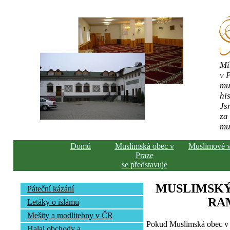
Mí
v 
mu
his
Js
za
mu
Domů
Muslimská obec v
Muslimové 
Praze
se představuje
MUSLIMSKÝ
Páteční kázání
RA
Letáky o islámu
Mešity a modlitebny v ČR
Pokud Muslimská obec v 
Halal obchody a