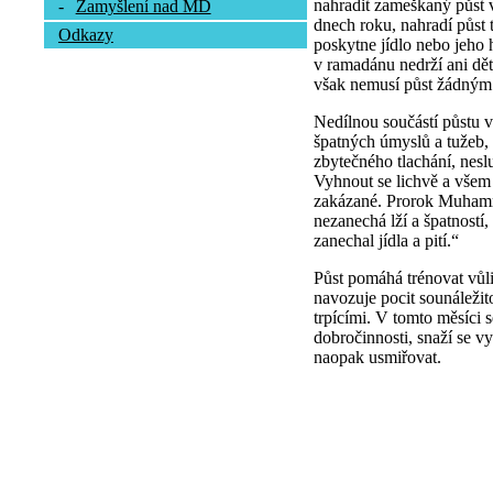
nahradit zameškaný půst 
-
Zamyšlení nad MD
dnech roku, nahradí půst
Odkazy
poskytne jídlo nebo jeho
v ramadánu nedrží ani dět
však nemusí půst žádným
Nedílnou součástí půstu v
špatných úmyslů a tužeb,
zbytečného tlachání, neslu
Vyhnout se lichvě a všem
zakázané. Prorok Muhamm
nezanechá lží a špatností
zanechal jídla a pití.“
Půst pomáhá trénovat vůli
navozuje pocit sounáležito
trpícími. V tomto měsíci 
dobročinnosti, snaží se vy
naopak usmiřovat.