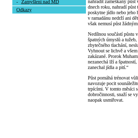
nahradit zameškaný půst 
-
Zamyšlení nad MD
dnech roku, nahradí půst
Odkazy
poskytne jídlo nebo jeho
v ramadánu nedrží ani dět
však nemusí půst žádným
Nedílnou součástí půstu v
špatných úmyslů a tužeb,
zbytečného tlachání, neslu
Vyhnout se lichvě a všem
zakázané. Prorok Muhamm
nezanechá lží a špatností
zanechal jídla a pití.“
Půst pomáhá trénovat vůli
navozuje pocit sounáležito
trpícími. V tomto měsíci 
dobročinnosti, snaží se vy
naopak usmiřovat.