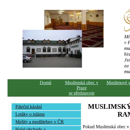
Mí
v 
mu
his
Js
za
mu
Domů
Muslimská obec v
Muslimové 
Praze
se představuje
MUSLIMSKÝ
Páteční kázání
RA
Letáky o islámu
Mešity a modlitebny v ČR
Pokud Muslimská obec v 
Halal obchody a