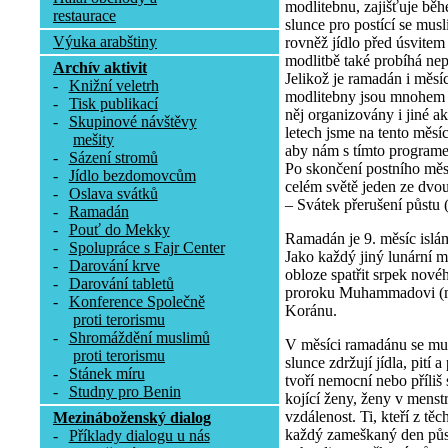
modlitebnu, zajišťuje b
restaurace
slunce pro postící se musl
Výuka arabštiny
rovněž jídlo před úsvitem
modlitbě také probíhá nep
Archív aktivit
Jelikož je ramadán i měs
-
Knižní veletrh
modlitebny jsou mnohem 
-
Tisk publikací
něj organizovány i jiné a
-
Skupinové návštěvy
letech jsme na tento měsí
mešity
aby nám s tímto program
-
Sázení stromů
Po skončení postního měs
-
Jídlo bezdomovcům
celém světě jeden ze dvo
-
Oslava svátků
– Svátek přerušení půstu (Í
-
Ramadán
-
Pouť do Mekky
Ramadán je 9. měsíc islá
-
Spolupráce s Fajr Center
Jako každý jiný lunární m
-
Darování krve
obloze spatřit srpek nov
-
Darování tabletů
proroku Muhammadovi (mí
-
Konference Společně
Koránu.
proti terorismu
-
Shromáždění muslimů
V měsíci ramadánu se mu
proti terorismu
slunce zdržují jídla, pití
-
Stánek míru
tvoří nemocní nebo příliš s
-
Studny pro Benin
kojící ženy, ženy v menstru
vzdálenost. Ti, kteří z tě
Mezináboženský dialog
každý zameškaný den půs
-
Příklady dialogu u nás