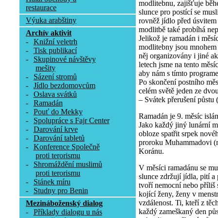
modlitebnu, zajišťuje b
restaurace
slunce pro postící se musl
Výuka arabštiny
rovněž jídlo před úsvitem
modlitbě také probíhá nep
Archív aktivit
Jelikož je ramadán i měs
-
Knižní veletrh
modlitebny jsou mnohem 
-
Tisk publikací
něj organizovány i jiné a
-
Skupinové návštěvy
letech jsme na tento měsí
mešity
aby nám s tímto program
-
Sázení stromů
Po skončení postního měs
-
Jídlo bezdomovcům
celém světě jeden ze dvo
-
Oslava svátků
– Svátek přerušení půstu (Í
-
Ramadán
-
Pouť do Mekky
Ramadán je 9. měsíc islá
-
Spolupráce s Fajr Center
Jako každý jiný lunární m
-
Darování krve
obloze spatřit srpek nov
-
Darování tabletů
proroku Muhammadovi (mí
-
Konference Společně
Koránu.
proti terorismu
-
Shromáždění muslimů
V měsíci ramadánu se mu
proti terorismu
slunce zdržují jídla, pití
-
Stánek míru
tvoří nemocní nebo příliš s
-
Studny pro Benin
kojící ženy, ženy v menstru
vzdálenost. Ti, kteří z tě
Mezináboženský dialog
každý zameškaný den půs
-
Příklady dialogu u nás