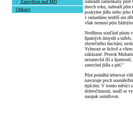
nahradit zameškaný půst 
-
Zamyšlení nad MD
dnech roku, nahradí půst
Odkazy
poskytne jídlo nebo jeho
v ramadánu nedrží ani dět
však nemusí půst žádným
Nedílnou součástí půstu v
špatných úmyslů a tužeb,
zbytečného tlachání, neslu
Vyhnout se lichvě a všem
zakázané. Prorok Muhamm
nezanechá lží a špatností
zanechal jídla a pití.“
Půst pomáhá trénovat vůli
navozuje pocit sounáležito
trpícími. V tomto měsíci 
dobročinnosti, snaží se vy
naopak usmiřovat.