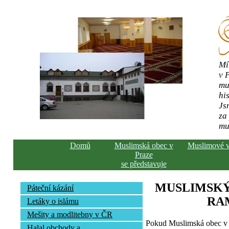
Mí
v 
mu
his
Js
za
mu
Domů
Muslimská obec v
Muslimové 
Praze
se představuje
MUSLIMSKÝ
Páteční kázání
RA
Letáky o islámu
Mešity a modlitebny v ČR
Pokud Muslimská obec v 
Halal obchody a