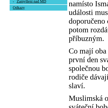
-
Zamyšlení nad MD
namísto Isma
Odkazy
události mus
doporučeno o
potom rozdá
příbuzným.
Co mají oba 
první den sv
společnou bo
rodiče dávaj
slaví.
Muslimská ob
sváteční boh