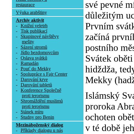
své pevné mí
restaurace
Výuka arabštiny
důležitým uc
Archív aktivit
Prvním svátk
-
Knižní veletrh
-
Tisk publikací
začíná první
-
Skupinové návštěvy
mešity
postního mě
-
Sázení stromů
-
Jídlo bezdomovcům
Svátek oběti
-
Oslava svátků
-
Ramadán
hidždža, ted
-
Pouť do Mekky
-
Spolupráce s Fajr Center
Mekky (hadž
-
Darování krve
-
Darování tabletů
-
Konference Společně
Islámský Sv
proti terorismu
-
Shromáždění muslimů
proroka Abra
proti terorismu
-
Stánek míru
ochoten obět
-
Studny pro Benin
Mezináboženský dialog
v té době je
-
Příklady dialogu u nás