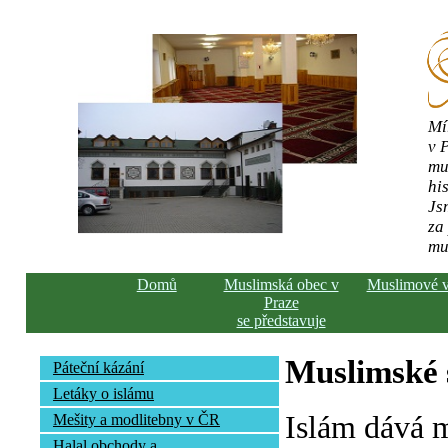
Mí
v 
mu
his
Js
za
mu
Domů
Muslimská obec v
Muslimové 
Praze
se představuje
Muslimské s
Páteční kázání
Letáky o islámu
Islám dává 
Mešity a modlitebny v ČR
Halal obchody a