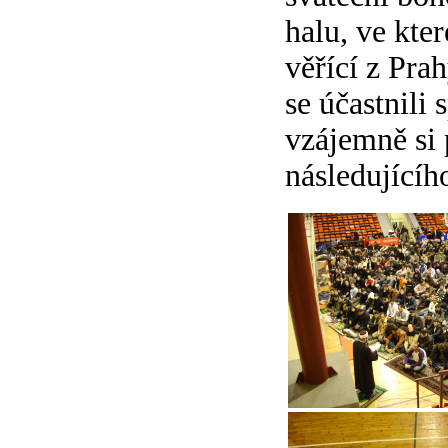
halu, ve kte
věřící z Prah
se účastnili
vzájemně si 
následujícíh