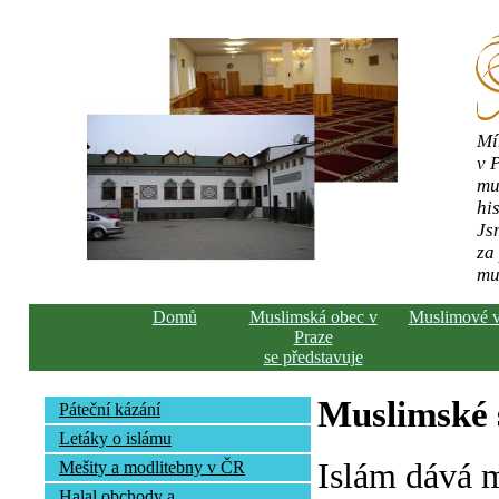
Mí
v 
mu
his
Js
za
mu
Domů
Muslimská obec v
Muslimové 
Praze
se představuje
Muslimské s
Páteční kázání
Letáky o islámu
Islám dává 
Mešity a modlitebny v ČR
Halal obchody a