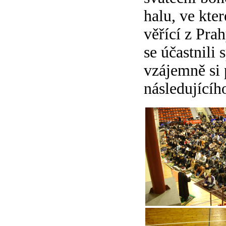
halu, ve kte
věřící z Prah
se účastnili
vzájemně si 
následujícíh