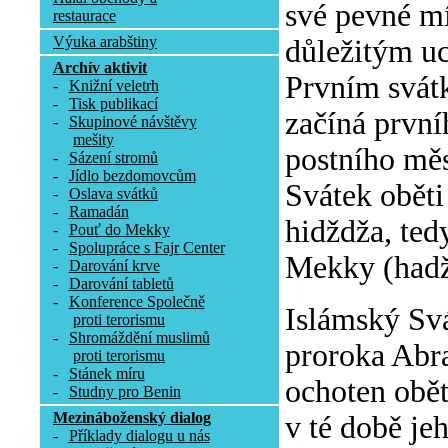
své pevné mí
restaurace
Výuka arabštiny
důležitým uc
Archív aktivit
Prvním svátk
-
Knižní veletrh
-
Tisk publikací
začíná první
-
Skupinové návštěvy
mešity
postního mě
-
Sázení stromů
-
Jídlo bezdomovcům
Svátek oběti
-
Oslava svátků
-
Ramadán
hidždža, ted
-
Pouť do Mekky
-
Spolupráce s Fajr Center
Mekky (hadž
-
Darování krve
-
Darování tabletů
-
Konference Společně
Islámský Sv
proti terorismu
-
Shromáždění muslimů
proroka Abra
proti terorismu
-
Stánek míru
ochoten obět
-
Studny pro Benin
Mezináboženský dialog
v té době je
-
Příklady dialogu u nás