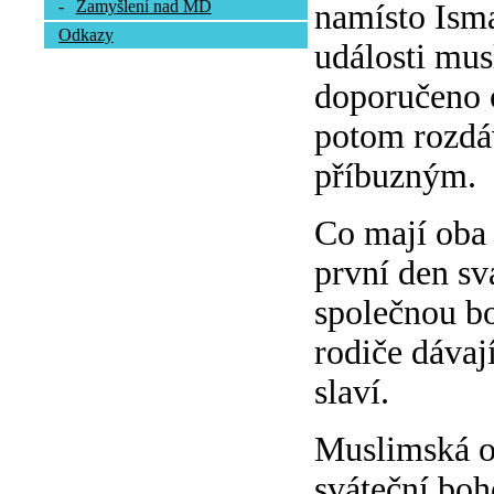
-
Zamyšlení nad MD
namísto Isma
Odkazy
události mus
doporučeno o
potom rozdá
příbuzným.
Co mají oba 
první den sv
společnou bo
rodiče dávaj
slaví.
Muslimská ob
sváteční boh