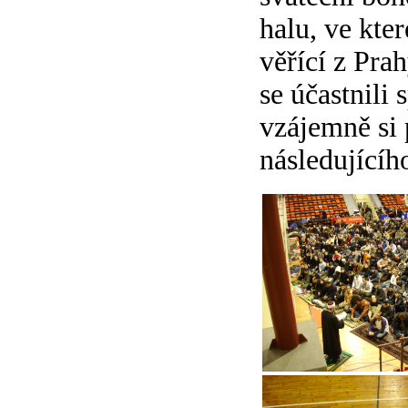
halu, ve kte
věřící z Prah
se účastnili
vzájemně si 
následujícíh