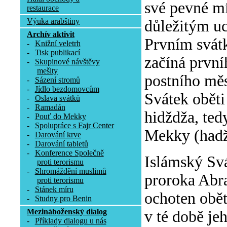
své pevné mí
restaurace
Výuka arabštiny
důležitým uc
Archív aktivit
Prvním svátk
-
Knižní veletrh
-
Tisk publikací
začíná první
-
Skupinové návštěvy
mešity
postního mě
-
Sázení stromů
-
Jídlo bezdomovcům
Svátek oběti
-
Oslava svátků
-
Ramadán
hidždža, ted
-
Pouť do Mekky
-
Spolupráce s Fajr Center
Mekky (hadž
-
Darování krve
-
Darování tabletů
-
Konference Společně
Islámský Sv
proti terorismu
-
Shromáždění muslimů
proroka Abra
proti terorismu
-
Stánek míru
ochoten obět
-
Studny pro Benin
Mezináboženský dialog
v té době je
-
Příklady dialogu u nás