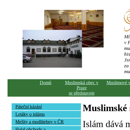
Mí
v 
mu
his
Js
za
mu
Domů
Muslimská obec v
Muslimové 
Praze
se představuje
Muslimské s
Páteční kázání
Letáky o islámu
Islám dává 
Mešity a modlitebny v ČR
Halal obchody a