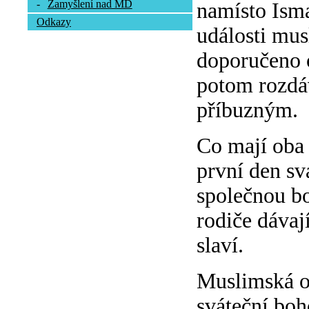
-
Zamyšlení nad MD
namísto Isma
Odkazy
události mus
doporučeno o
potom rozdá
příbuzným.
Co mají oba 
první den sv
společnou bo
rodiče dávaj
slaví.
Muslimská ob
sváteční boh