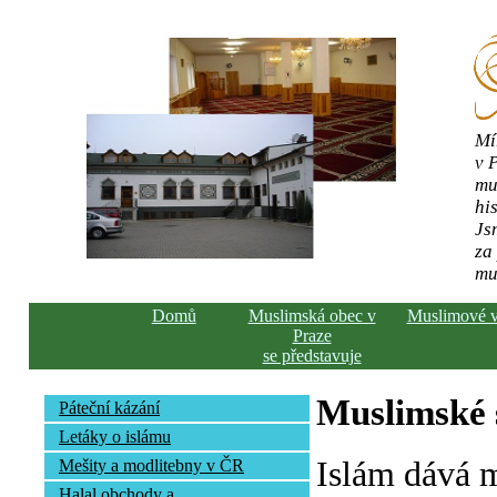
Mí
v 
mu
his
Js
za
mu
Domů
Muslimská obec v
Muslimové 
Praze
se představuje
Muslimské s
Páteční kázání
Letáky o islámu
Islám dává 
Mešity a modlitebny v ČR
Halal obchody a