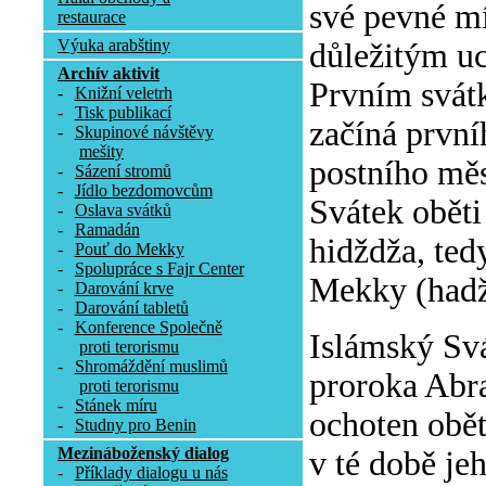
své pevné mí
restaurace
Výuka arabštiny
důležitým uc
Archív aktivit
Prvním svátk
-
Knižní veletrh
-
Tisk publikací
začíná první
-
Skupinové návštěvy
mešity
postního mě
-
Sázení stromů
-
Jídlo bezdomovcům
Svátek oběti
-
Oslava svátků
-
Ramadán
hidždža, ted
-
Pouť do Mekky
-
Spolupráce s Fajr Center
Mekky (hadž
-
Darování krve
-
Darování tabletů
-
Konference Společně
Islámský Sv
proti terorismu
-
Shromáždění muslimů
proroka Abra
proti terorismu
-
Stánek míru
ochoten obět
-
Studny pro Benin
Mezináboženský dialog
v té době je
-
Příklady dialogu u nás