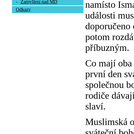
-
Zamyšlení nad MD
namísto Isma
Odkazy
události mus
doporučeno o
potom rozdá
příbuzným.
Co mají oba 
první den sv
společnou bo
rodiče dávaj
slaví.
Muslimská ob
sváteční boh