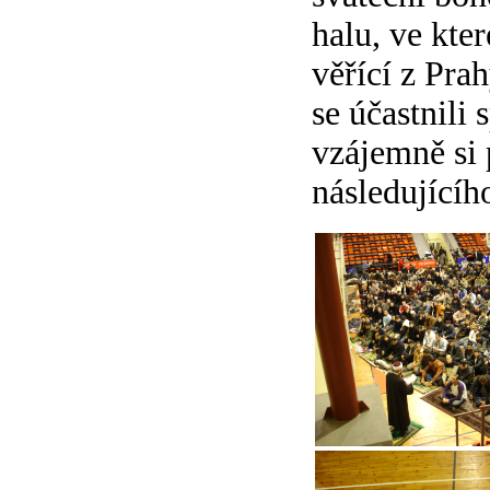
halu, ve kte
věřící z Prah
se účastnili
vzájemně si 
následujícíh