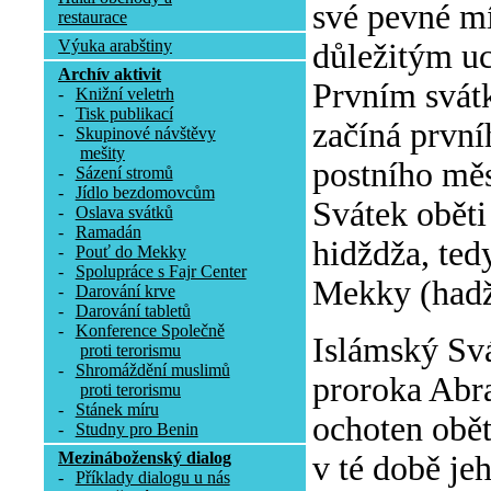
své pevné mí
restaurace
Výuka arabštiny
důležitým uc
Archív aktivit
Prvním svátk
-
Knižní veletrh
-
Tisk publikací
začíná první
-
Skupinové návštěvy
mešity
postního mě
-
Sázení stromů
-
Jídlo bezdomovcům
Svátek oběti
-
Oslava svátků
-
Ramadán
hidždža, ted
-
Pouť do Mekky
-
Spolupráce s Fajr Center
Mekky (hadž
-
Darování krve
-
Darování tabletů
-
Konference Společně
Islámský Sv
proti terorismu
-
Shromáždění muslimů
proroka Abra
proti terorismu
-
Stánek míru
ochoten obět
-
Studny pro Benin
Mezináboženský dialog
v té době je
-
Příklady dialogu u nás