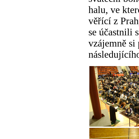
halu, ve kte
věřící z Prah
se účastnili
vzájemně si 
následujícíh