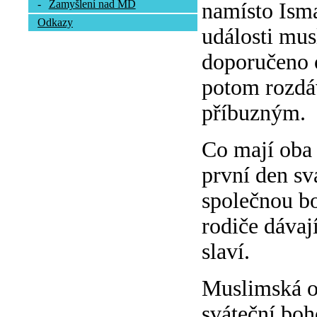
-
Zamyšlení nad MD
namísto Isma
Odkazy
události mus
doporučeno o
potom rozdá
příbuzným.
Co mají oba 
první den sv
společnou bo
rodiče dávaj
slaví.
Muslimská ob
sváteční boh