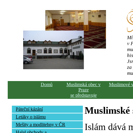
Mí
v 
mu
his
Js
za
mu
Domů
Muslimská obec v
Muslimové 
Praze
se představuje
Muslimské s
Páteční kázání
Letáky o islámu
Islám dává 
Mešity a modlitebny v ČR
Halal obchody a