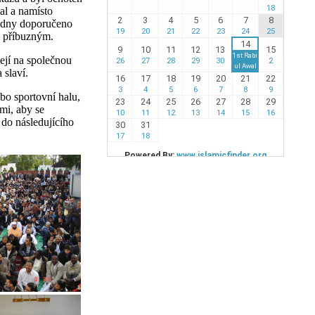
al a namísto
í dny doporučeno
i příbuzným.
ejí na společnou
 slaví.
bo sportovní halu,
mi, aby se
 do následujícího