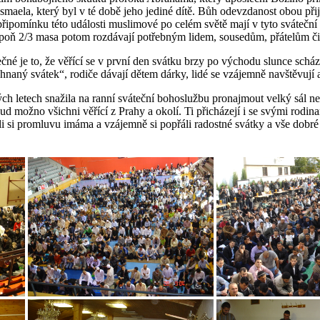
maela, který byl v té době jeho jediné dítě. Bůh odevzdanost obou přij
 připomínku této události muslimové po celém světě mají v tyto svátečn
lespoň 2/3 masa potom rozdávají potřebným lidem, sousedům, přátelům č
né je to, že věřící se v první den svátku brzy po východu slunce scház
naný svátek“, rodiče dávají dětem dárky, lidé se vzájemně navštěvují a
h letech snažila na ranní sváteční bohoslužbu pronajmout velký sál ne
d možno všichni věřící z Prahy a okolí. Ti přicházejí i se svými rodina
hli si promluvu imáma a vzájemně si popřáli radostné svátky a vše dobré