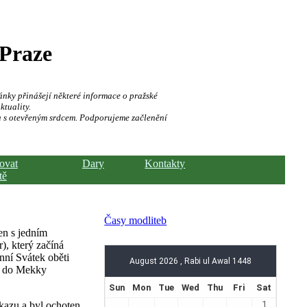
 Praze
ánky přinášejí některé informace o pražské
ktuality.
a s otevřeným srdcem. Podporujeme začlenění
hovat
Dary
Kontakty
tě
Časy modliteb
en s jedním
), který začíná
nní Svátek oběti
uť do Mekky
kazu a byl ochoten