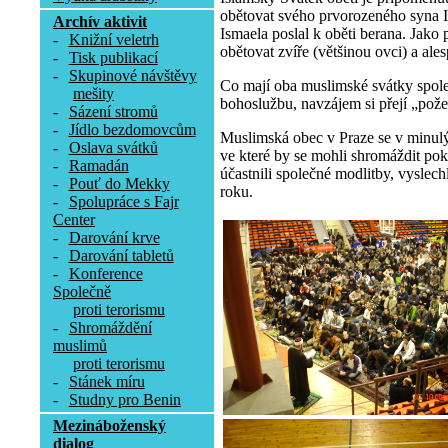
obětovat svého prvorozeného syna Is
Archív aktivit
Ismaela poslal k oběti berana. Jako
-
Knižní veletrh
obětovat zvíře (většinou ovci) a a
-
Tisk publikací
-
Skupinové návštěvy
Co mají oba muslimské svátky společ
mešity
bohoslužbu, navzájem si přejí „požeh
-
Sázení stromů
-
Jídlo bezdomovcům
Muslimská obec v Praze se v minulýc
-
Oslava svátků
ve které by se mohli shromáždit poku
-
Ramadán
účastnili společné modlitby, vyslec
-
Pouť do Mekky
roku.
-
Spolupráce s Fajr
Center
-
Darování krve
-
Darování tabletů
-
Konference
Společně
proti terorismu
-
Shromáždění
muslimů
proti terorismu
-
Stánek míru
-
Studny pro Benin
Mezináboženský
dialog