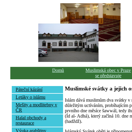
Domů
Muslimská obec v Praze
se představuje
Muslimské svátky a jejich o
Páteční kázání
Letáky o islámu
Islám dává muslimům dva svátky v r
Mešity a modlitebny v
důležitým uctíváním, probíhajícím pr
ČR
prvního dne měsíce šawwál, tedy ih
(Íd al- Adhá), který začíná 10. dne
Halal obchody a
(hadždž).
restaurace
Výuka arabštiny
Islámský Svátek oběti je připomenu