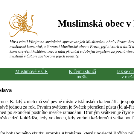
Muslimská obec v
Mír s vámi! Vítejte na stránkách spravovaných Muslimskou obcí v Praze. Str
muslimské komunitě, o činnosti Muslimské obce v Praze, její historii a další a
Jsme otevření každému, kdo k nám přichází s dobrým úmyslem, za poznáním 
muslimů v ČR při zachování jejich identity.
Muslimové v ČR
K čemu slouží
Jak se c
mešita
v meši
slava
oce. Každý z nich má své pevné místo v islámském kalendáři a je spoj
ávě jednou za rok. Prvním svátkem je Svátek přerušení půstu (Íd al-Fitr
ned po skončení postního měsíce ramadánu. Druhým svátkem je čtyřde
 měsíce dzú l-hidždža, tedy ve dnech, kdy vrcholí každoroční velká po
tím bohabojného skutku proroka Abraháma, který uposlechl Božího pří