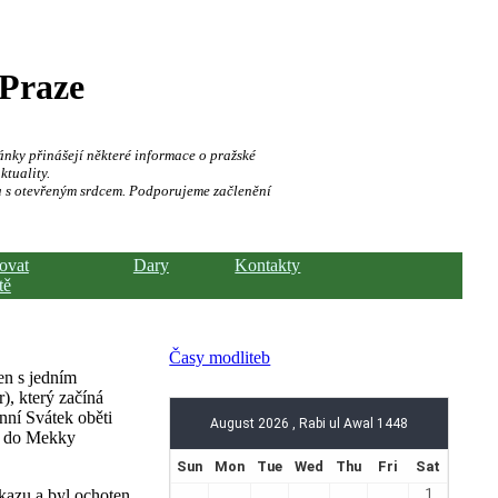
 Praze
ánky přinášejí některé informace o pražské
ktuality.
a s otevřeným srdcem. Podporujeme začlenění
hovat
Dary
Kontakty
tě
Časy modliteb
en s jedním
), který začíná
nní Svátek oběti
uť do Mekky
kazu a byl ochoten