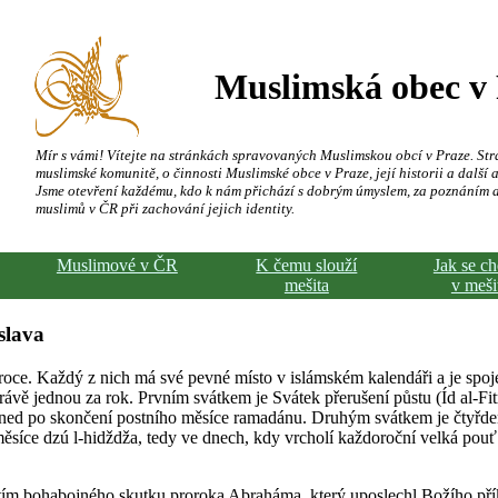
Muslimská obec v
Mír s vámi! Vítejte na stránkách spravovaných Muslimskou obcí v Praze. Str
muslimské komunitě, o činnosti Muslimské obce v Praze, její historii a další a
Jsme otevření každému, kdo k nám přichází s dobrým úmyslem, za poznáním 
muslimů v ČR při zachování jejich identity.
Muslimové v ČR
K čemu slouží
Jak se c
mešita
v meši
slava
oce. Každý z nich má své pevné místo v islámském kalendáři a je spoj
ávě jednou za rok. Prvním svátkem je Svátek přerušení půstu (Íd al-Fitr
ned po skončení postního měsíce ramadánu. Druhým svátkem je čtyřde
 měsíce dzú l-hidždža, tedy ve dnech, kdy vrcholí každoroční velká po
tím bohabojného skutku proroka Abraháma, který uposlechl Božího pří