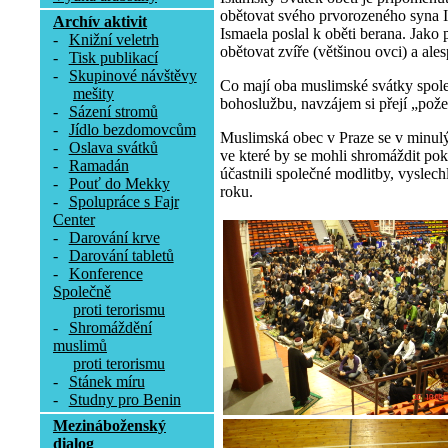
obětovat svého prvorozeného syna Is
Archív aktivit
Ismaela poslal k oběti berana. Jako
-
Knižní veletrh
obětovat zvíře (většinou ovci) a a
-
Tisk publikací
-
Skupinové návštěvy
Co mají oba muslimské svátky společ
mešity
bohoslužbu, navzájem si přejí „požeh
-
Sázení stromů
-
Jídlo bezdomovcům
Muslimská obec v Praze se v minulýc
-
Oslava svátků
ve které by se mohli shromáždit poku
-
Ramadán
účastnili společné modlitby, vyslec
-
Pouť do Mekky
roku.
-
Spolupráce s Fajr
Center
-
Darování krve
-
Darování tabletů
-
Konference
Společně
proti terorismu
-
Shromáždění
muslimů
proti terorismu
-
Stánek míru
-
Studny pro Benin
Mezináboženský
dialog