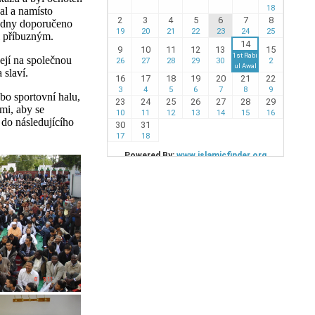
al a namísto
í dny doporučeno
i příbuzným.
ejí na společnou
 slaví.
bo sportovní halu,
mi, aby se
 do následujícího