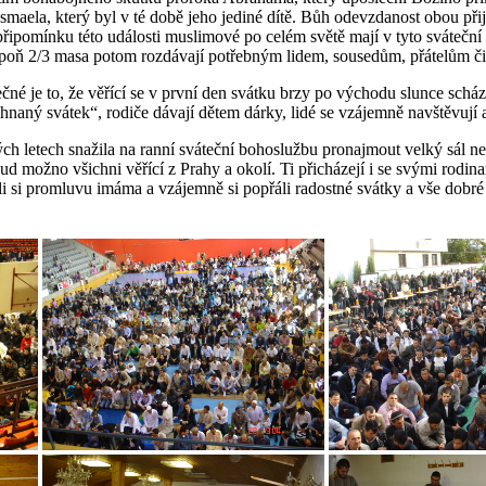
maela, který byl v té době jeho jediné dítě. Bůh odevzdanost obou přij
 připomínku této události muslimové po celém světě mají v tyto svátečn
lespoň 2/3 masa potom rozdávají potřebným lidem, sousedům, přátelům č
né je to, že věřící se v první den svátku brzy po východu slunce scház
naný svátek“, rodiče dávají dětem dárky, lidé se vzájemně navštěvují a
h letech snažila na ranní sváteční bohoslužbu pronajmout velký sál ne
d možno všichni věřící z Prahy a okolí. Ti přicházejí i se svými rodina
hli si promluvu imáma a vzájemně si popřáli radostné svátky a vše dobré