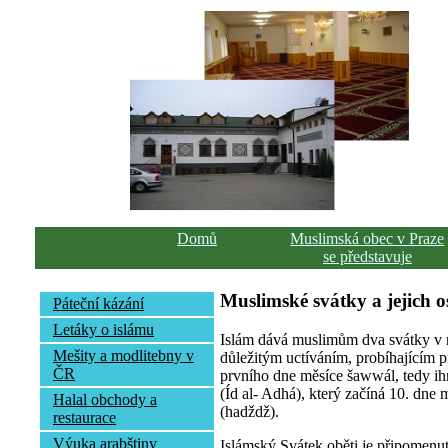
Domů
Muslimská obec v Praze
se představuje
Muslimské svátky a jejich o
Páteční kázání
Letáky o islámu
Islám dává muslimům dva svátky v r
Mešity a modlitebny v
důležitým uctíváním, probíhajícím pr
ČR
prvního dne měsíce šawwál, tedy ih
(Íd al- Adhá), který začíná 10. dne
Halal obchody a
(hadždž).
restaurace
Výuka arabštiny
Islámský Svátek oběti je připomenu