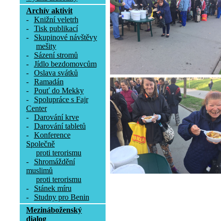
Archív aktivit
-
Knižní veletrh
-
Tisk publikací
-
Skupinové návštěvy
mešity
-
Sázení stromů
-
Jídlo bezdomovcům
-
Oslava svátků
-
Ramadán
-
Pouť do Mekky
-
Spolupráce s Fajr
Center
-
Darování krve
-
Darování tabletů
-
Konference
Společně
proti terorismu
-
Shromáždění
muslimů
proti terorismu
-
Stánek míru
-
Studny pro Benin
Mezináboženský
dialog