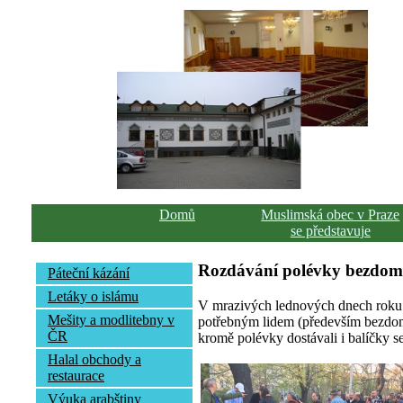
Domů
Muslimská obec v Praze
se představuje
Rozdávání polévky bezdo
Páteční kázání
Letáky o islámu
V mrazivých lednových dnech roku 
Mešity a modlitebny v
potřebným lidem (především bezdomo
ČR
kromě polévky dostávali i balíčky se
Halal obchody a
restaurace
Výuka arabštiny