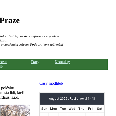
 Praze
ánky přinášejí některé informace o pražské
ktuality.
a s otevřeným srdcem. Podporujeme začlenění
hovat
Dary
Kontakty
tě
Časy modliteb
t polévku
sta lidí, kteří
daus, s.r.o.