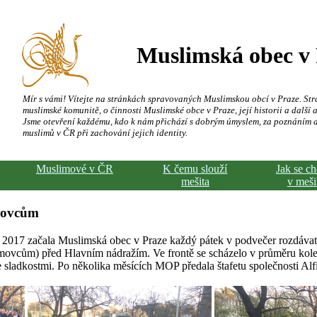
Muslimská obec v
Mír s vámi! Vítejte na stránkách spravovaných Muslimskou obcí v Praze. Str
muslimské komunitě, o činnosti Muslimské obce v Praze, její historii a další a
Jsme otevření každému, kdo k nám přichází s dobrým úmyslem, za poznáním 
muslimů v ČR při zachování jejich identity.
Muslimové v ČR
K čemu slouží
Jak se c
mešita
v meši
movcům
2017 začala Muslimská obec v Praze každý pátek v podvečer rozdáva
vcům) před Hlavním nádražím. Ve frontě se scházelo v průměru kolem 
 sladkostmi. Po několika měsících MOP předala štafetu společnosti Alfir