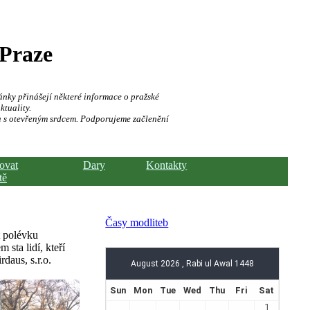
 Praze
ánky přinášejí některé informace o pražské
ktuality.
a s otevřeným srdcem. Podporujeme začlenění
hovat
Dary
Kontakty
tě
Časy modliteb
t polévku
sta lidí, kteří
daus, s.r.o.