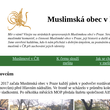
Muslimská obec v
Mír s vámi! Vítejte na stránkách spravovaných Muslimskou obcí v Praze. Str
muslimské komunitě, o činnosti Muslimské obce v Praze, její historii a další a
Jsme otevření každému, kdo k nám přichází s dobrým úmyslem, za poznáním 
muslimů v ČR při zachování jejich identity.
Muslimové v ČR
K čemu slouží
Jak se c
mešita
v meši
movcům
2017 začala Muslimská obec v Praze každý pátek v podvečer rozdáva
vcům) před Hlavním nádražím. Ve frontě se scházelo v průměru kolem 
 sladkostmi. Po několika měsících MOP předala štafetu společnosti Alfir