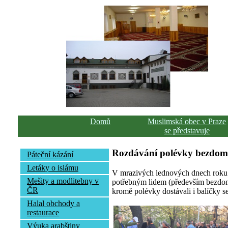
Domů
Muslimská obec v Praze
se představuje
Rozdávání polévky bezdo
Páteční kázání
Letáky o islámu
V mrazivých lednových dnech roku 
Mešity a modlitebny v
potřebným lidem (především bezdomo
ČR
kromě polévky dostávali i balíčky se
Halal obchody a
restaurace
Výuka arabštiny