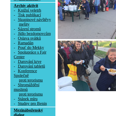
Archív aktivit
-
Knižní veletrh
-
Tisk publikací
-
Skupinové návštěvy
mešity
-
Sázení stromů
-
Jídlo bezdomovcům
-
Oslava svátků
-
Ramadán
-
Pouť do Mekky
-
Spolupráce s Fajr
Center
-
Darování krve
-
Darování tabletů
-
Konference
Společně
proti terorismu
-
Shromáždění
muslimů
proti terorismu
-
Stánek míru
-
Studny pro Benin
Mezináboženský
dialog