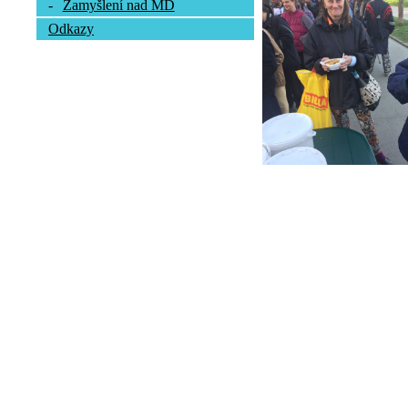
-
Zamyšlení nad MD
Odkazy