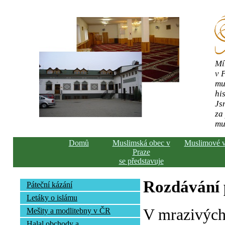
Mí
v 
mu
his
Js
za
mu
Domů
Muslimská obec v
Muslimové 
Praze
se představuje
Rozdávání
Páteční kázání
Letáky o islámu
V mrazivých
Mešity a modlitebny v ČR
Halal obchody a