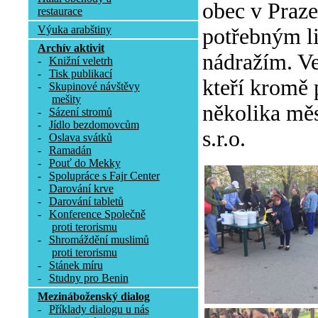
obec v Praze
restaurace
Výuka arabštiny
potřebným l
Archív aktivit
nádražím. Ve
-
Knižní veletrh
-
Tisk publikací
kteří kromě 
-
Skupinové návštěvy
mešity
několika měs
-
Sázení stromů
-
Jídlo bezdomovcům
s.r.o.
-
Oslava svátků
-
Ramadán
-
Pouť do Mekky
-
Spolupráce s Fajr Center
-
Darování krve
-
Darování tabletů
-
Konference Společně
proti terorismu
-
Shromáždění muslimů
proti terorismu
-
Stánek míru
-
Studny pro Benin
Mezináboženský dialog
-
Příklady dialogu u nás