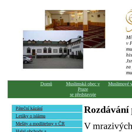
Mí
v 
mu
his
Js
za
mu
Domů
Muslimská obec v
Muslimové 
Praze
se představuje
Rozdávání
Páteční kázání
Letáky o islámu
V mrazivých
Mešity a modlitebny v ČR
Halal obchody a