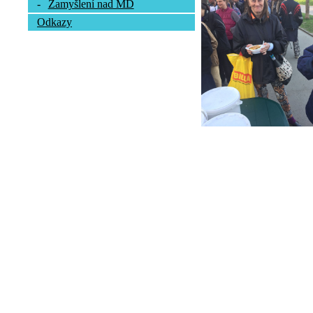
-
Zamyšlení nad MD
Odkazy