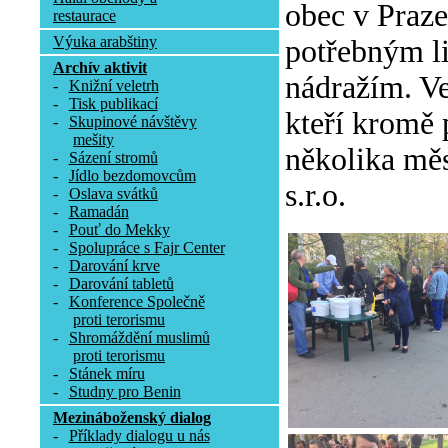
obec v Praze
restaurace
Výuka arabštiny
potřebným l
Archív aktivit
nádražím. Ve
-
Knižní veletrh
-
Tisk publikací
kteří kromě 
-
Skupinové návštěvy
mešity
několika měs
-
Sázení stromů
-
Jídlo bezdomovcům
s.r.o.
-
Oslava svátků
-
Ramadán
-
Pouť do Mekky
-
Spolupráce s Fajr Center
-
Darování krve
-
Darování tabletů
-
Konference Společně
proti terorismu
-
Shromáždění muslimů
proti terorismu
-
Stánek míru
-
Studny pro Benin
Mezináboženský dialog
-
Příklady dialogu u nás