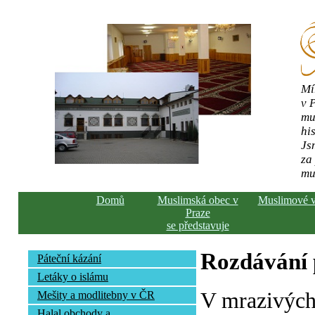
Mí
v 
mu
his
Js
za
mu
Domů
Muslimská obec v
Muslimové 
Praze
se představuje
Rozdávání
Páteční kázání
Letáky o islámu
V mrazivých
Mešity a modlitebny v ČR
Halal obchody a