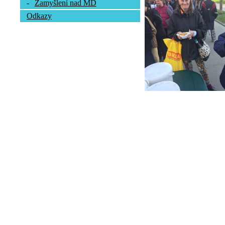
-
Zamyšlení nad MD
Odkazy