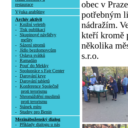
obec v Praze
restaurace
Výuka arabštiny
potřebným l
Archív aktivit
nádražím. Ve
-
Knižní veletrh
-
Tisk publikací
kteří kromě 
-
Skupinové návštěvy
mešity
několika měs
-
Sázení stromů
-
Jídlo bezdomovcům
s.r.o.
-
Oslava svátků
-
Ramadán
-
Pouť do Mekky
-
Spolupráce s Fajr Center
-
Darování krve
-
Darování tabletů
-
Konference Společně
proti terorismu
-
Shromáždění muslimů
proti terorismu
-
Stánek míru
-
Studny pro Benin
Mezináboženský dialog
-
Příklady dialogu u nás