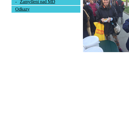
-
Zamyšlení nad MD
Odkazy