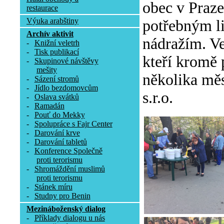
obec v Praze
restaurace
Výuka arabštiny
potřebným l
Archív aktivit
nádražím. Ve
-
Knižní veletrh
-
Tisk publikací
kteří kromě 
-
Skupinové návštěvy
mešity
několika měs
-
Sázení stromů
-
Jídlo bezdomovcům
s.r.o.
-
Oslava svátků
-
Ramadán
-
Pouť do Mekky
-
Spolupráce s Fajr Center
-
Darování krve
-
Darování tabletů
-
Konference Společně
proti terorismu
-
Shromáždění muslimů
proti terorismu
-
Stánek míru
-
Studny pro Benin
Mezináboženský dialog
-
Příklady dialogu u nás