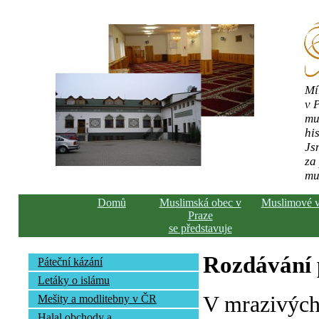
Mí
v 
mu
his
Js
za
mu
Domů
Muslimská obec v
Muslimové 
Praze
se představuje
Rozdávání
Páteční kázání
Letáky o islámu
V mrazivých
Mešity a modlitebny v ČR
Halal obchody a