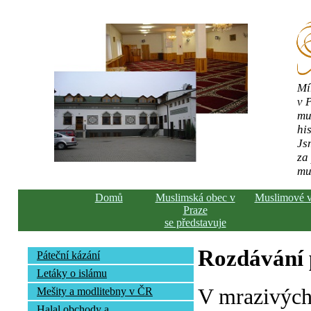
Mí
v 
mu
his
Js
za
mu
Domů
Muslimská obec v
Muslimové 
Praze
se představuje
Rozdávání
Páteční kázání
Letáky o islámu
V mrazivých
Mešity a modlitebny v ČR
Halal obchody a