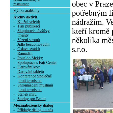
obec v Praze
restaurace
Výuka arabštiny
potřebným l
Archív aktivit
nádražím. Ve
-
Knižní veletrh
-
Tisk publikací
kteří kromě 
-
Skupinové návštěvy
mešity
několika měs
-
Sázení stromů
-
Jídlo bezdomovcům
s.r.o.
-
Oslava svátků
-
Ramadán
-
Pouť do Mekky
-
Spolupráce s Fajr Center
-
Darování krve
-
Darování tabletů
-
Konference Společně
proti terorismu
-
Shromáždění muslimů
proti terorismu
-
Stánek míru
-
Studny pro Benin
Mezináboženský dialog
-
Příklady dialogu u nás