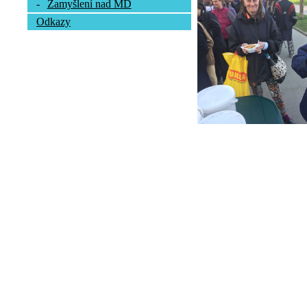
-
Zamyšlení nad MD
Odkazy