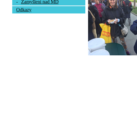
-
Zamyšlení nad MD
Odkazy