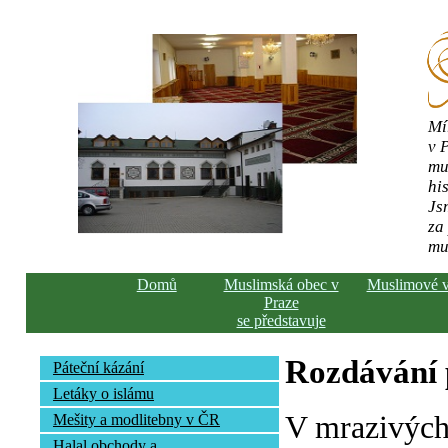
Mí
v 
mu
his
Js
za
mu
Domů
Muslimská obec v
Muslimové 
Praze
se představuje
Rozdávání
Páteční kázání
Letáky o islámu
V mrazivých
Mešity a modlitebny v ČR
Halal obchody a