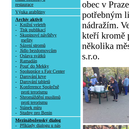
obec v Praze
restaurace
Výuka arabštiny
potřebným l
Archív aktivit
nádražím. Ve
-
Knižní veletrh
-
Tisk publikací
kteří kromě 
-
Skupinové návštěvy
mešity
několika měs
-
Sázení stromů
-
Jídlo bezdomovcům
s.r.o.
-
Oslava svátků
-
Ramadán
-
Pouť do Mekky
-
Spolupráce s Fajr Center
-
Darování krve
-
Darování tabletů
-
Konference Společně
proti terorismu
-
Shromáždění muslimů
proti terorismu
-
Stánek míru
-
Studny pro Benin
Mezináboženský dialog
-
Příklady dialogu u nás