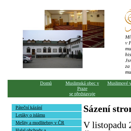
Mí
v 
mu
his
Js
za
mu
Domů
Muslimská obec v
Muslimové 
Praze
se představuje
Sázení str
Páteční kázání
Letáky o islámu
V listopadu
Mešity a modlitebny v ČR
Halal obchody a