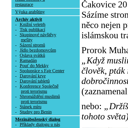
Čakovice 20 
restaurace
Výuka arabštiny
Sázíme stromy
Archív aktivit
něco nejen pr
-
Knižní veletrh
-
Tisk publikací
islámskou tr
-
Skupinové návštěvy
mešity
-
Sázení stromů
Prorok Muha
-
Jídlo bezdomovcům
-
Oslava svátků
„Když muslim
-
Ramadán
-
Pouť do Mekky
člověk, pták 
-
Spolupráce s Fajr Center
-
Darování krve
dobročinnost
-
Darování tabletů
-
Konference Společně
(zaznamenal
proti terorismu
-
Shromáždění muslimů
proti terorismu
nebo:
„Držíš
-
Stánek míru
-
Studny pro Benin
tohoto světa)
Mezináboženský dialog
-
Příklady dialogu u nás