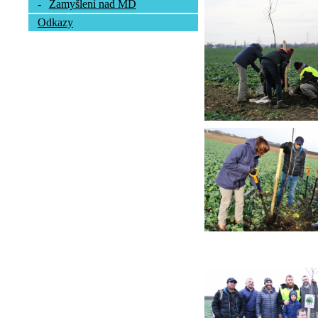
-
Zamyšlení nad MD
Odkazy