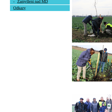
-
Zamyšlení nad MD
Odkazy