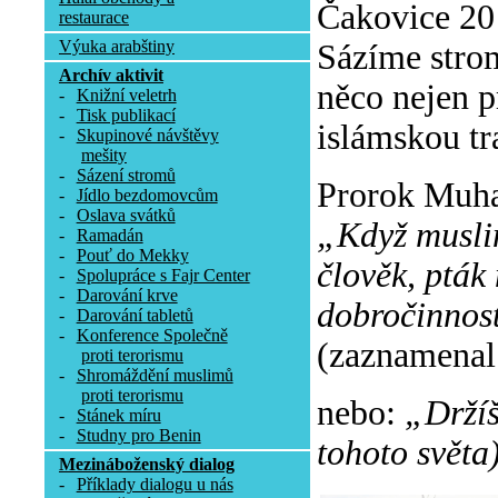
Čakovice 20 
restaurace
Výuka arabštiny
Sázíme stromy
Archív aktivit
něco nejen pr
-
Knižní veletrh
-
Tisk publikací
islámskou tr
-
Skupinové návštěvy
mešity
-
Sázení stromů
Prorok Muha
-
Jídlo bezdomovcům
-
Oslava svátků
„Když muslim
-
Ramadán
-
Pouť do Mekky
člověk, pták 
-
Spolupráce s Fajr Center
-
Darování krve
dobročinnost
-
Darování tabletů
-
Konference Společně
(zaznamenal
proti terorismu
-
Shromáždění muslimů
proti terorismu
nebo:
„Držíš
-
Stánek míru
-
Studny pro Benin
tohoto světa)
Mezináboženský dialog
-
Příklady dialogu u nás