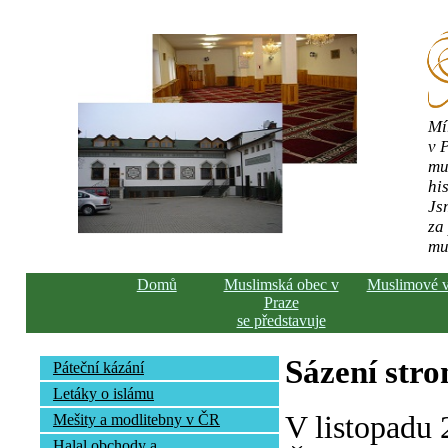
Mí
v 
mu
his
Js
za
mu
Domů
Muslimská obec v
Muslimové 
Praze
se představuje
Sázení str
Páteční kázání
Letáky o islámu
V listopadu
Mešity a modlitebny v ČR
Halal obchody a