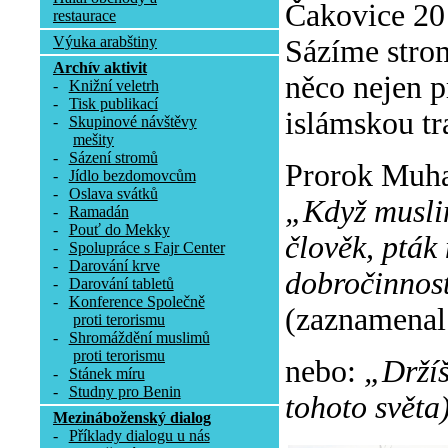
Čakovice 20 
restaurace
Výuka arabštiny
Sázíme stromy
Archív aktivit
něco nejen pr
-
Knižní veletrh
-
Tisk publikací
islámskou tr
-
Skupinové návštěvy
mešity
-
Sázení stromů
Prorok Muha
-
Jídlo bezdomovcům
-
Oslava svátků
„Když muslim
-
Ramadán
-
Pouť do Mekky
člověk, pták 
-
Spolupráce s Fajr Center
-
Darování krve
dobročinnost
-
Darování tabletů
-
Konference Společně
(zaznamenal
proti terorismu
-
Shromáždění muslimů
proti terorismu
nebo:
„Držíš
-
Stánek míru
-
Studny pro Benin
tohoto světa)
Mezináboženský dialog
-
Příklady dialogu u nás