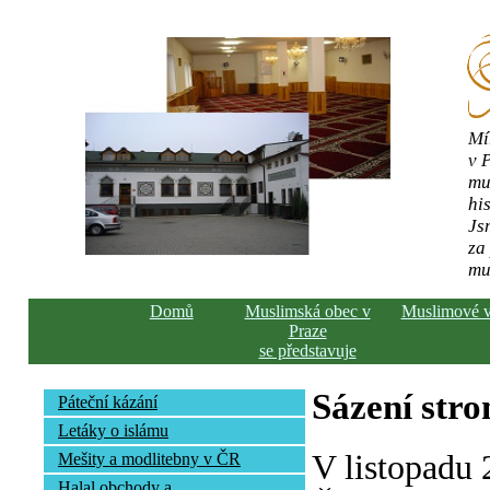
Mí
v 
mu
his
Js
za
mu
Domů
Muslimská obec v
Muslimové 
Praze
se představuje
Sázení str
Páteční kázání
Letáky o islámu
V listopadu
Mešity a modlitebny v ČR
Halal obchody a