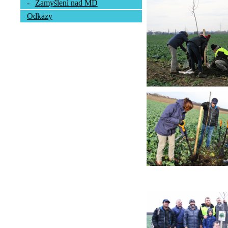
-
Zamyšlení nad MD
Odkazy